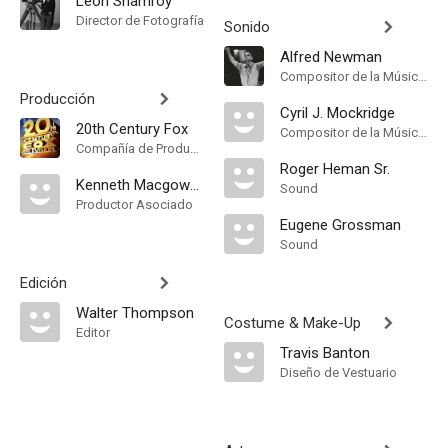
Leon Shamroy
Director de Fotografía
Sonido
Alfred Newman
Compositor de la Música Original
Producción
Cyril J. Mockridge
20th Century Fox
Compositor de la Música Original
Compañía de Produccion
Roger Heman Sr.
Kenneth Macgowan
Sound
Productor Asociado
Eugene Grossman
Sound
Edición
Walter Thompson
Costume & Make-Up
Editor
Travis Banton
Diseño de Vestuario