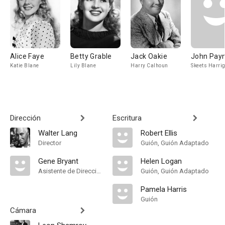
Alice Faye
Betty Grable
Jack Oakie
John Pay
Katie Blane
Lily Blane
Harry Calhoun
Skeets Harri
Dirección
Escritura
Walter Lang
Robert Ellis
Director
Guión, Guión Adaptado
Gene Bryant
Helen Logan
Asistente de Dirección
Guión, Guión Adaptado
Pamela Harris
Guión
Cámara