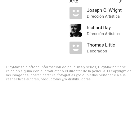
Arte
Joseph C. Wright
Dirección Artística
Richard Day
Dirección Artística
Thomas Little
Decorados
PlayMax solo ofrece información de películas y series, PlayMax no tiene
relación alguna con el productor o el director de la película. El copyright de
las imágenes, póster, carátula, fotografías y/o cubiertas pertenece a sus
respectivos autores, productoras y/o distribuidoras.