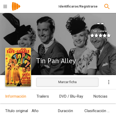
Identificarse/Registrarse
--
Sin valorar
Tin Pan Alley
Marcar ficha
Estrenada
Información
Trailers
DVD / Blu-Ray
Noticias
Título original
Año
Duración
Clasificación por edades