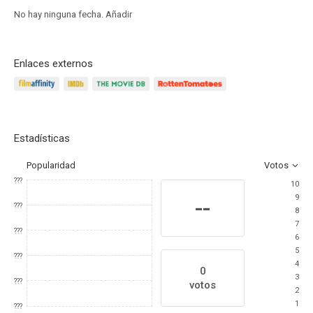
No hay ninguna fecha.
Añadir
Enlaces externos
Estadísticas
Popularidad
Votos
???
10
9
--
???
8
7
???
6
5
???
4
0
3
???
votos
2
1
???