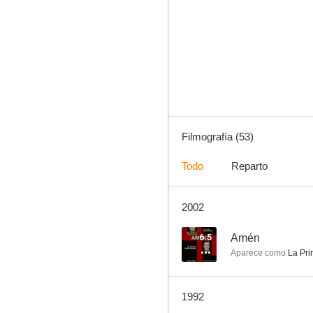
Quo Vadis
6.5
Filmografía (53)
Todo
Reparto
2002
Amén
--
6.5
Amén
Aparece como
La Pri
1992