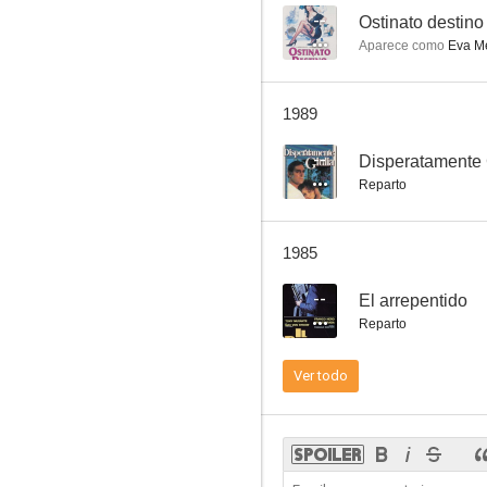
--
Ostinato destino
Aparece como
Eva M
Ostinato destino
1989
--
--
Disperatamente 
Reparto
1985
--
El arrepentido
Reparto
On the Night Train
Ver todo
--