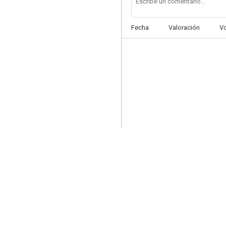
Fecha
Valoración
V
Buona parte di Paolina
--
Privado de amar
--