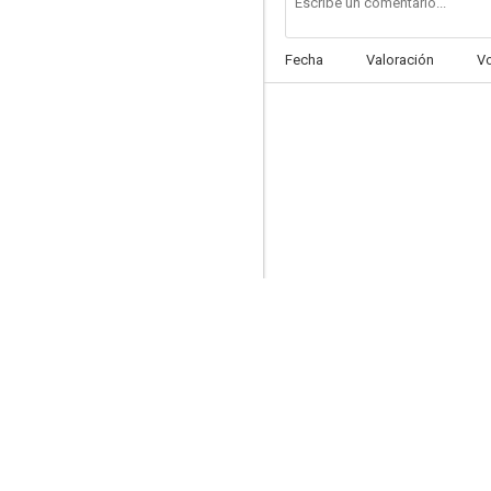
Fecha
Valoración
V
Un americano en la R.A.F.
--
Over the Moon
--