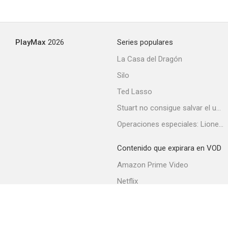
Polvorilla
PlayMax
2026
Series populares
--
La Casa del Dragón
Silo
Ted Lasso
Stuart no consigue salvar el universo
Operaciones especiales: Lioness
Contenido que expirara en VOD
La voz del aire
Amazon Prime Video
--
Netflix
Filmin
Movistar+