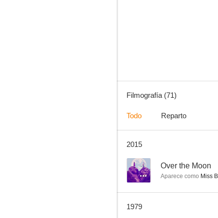
¡Qué verde era mi valle!
7.0
Filmografía (71)
Todo
Reparto
2015
Alma rebelde
6.4
--
Over the Moon
Aparece como
Miss B
1979