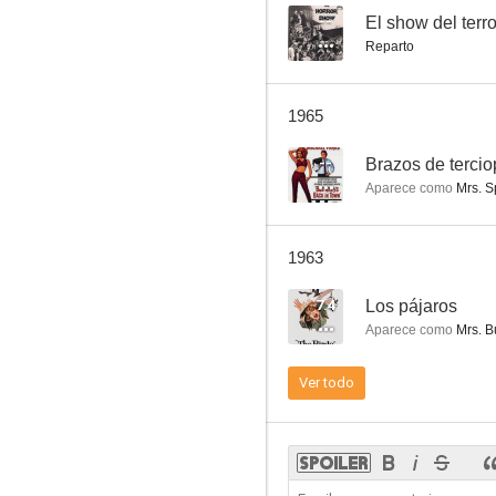
--
El show del terro
Reparto
El desconocido del tercer piso
1965
6.0
--
Brazos de tercio
Aparece como
Mrs. S
1963
7.4
Los pájaros
Aparece como
Mrs. B
Las rocas blancas de Dover
Ver todo
5.0