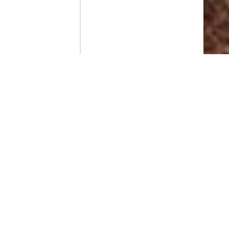
Contenido que expirara en VOD
Amazon Prime Video
Netflix
Filmin
Movistar+
Movistar+ Fibra