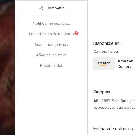
Compartir
Notificarme cuando...
N
Editar fechas de marcado
Disponible en...
Añadir nota privada
Compra física
Añadir a la lista/s
Amazon
Recomendar
Compra fí
Sinopsis
Año 1880. Sam Brassfie
especulador que planea 
Fechas de estrenos