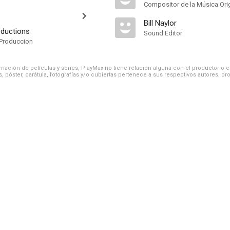
Compositor de la Música Orig
Bill Naylor
oductions
Sound Editor
Produccion
ación de películas y series, PlayMax no tiene relación alguna con el productor o el d
, póster, carátula, fotografías y/o cubiertas pertenece a sus respectivos autores, pr