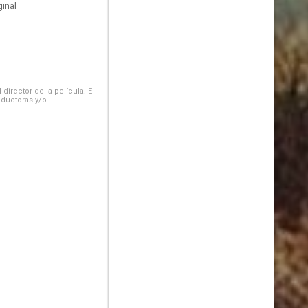
inal
irector de la película. El
oductoras y/o