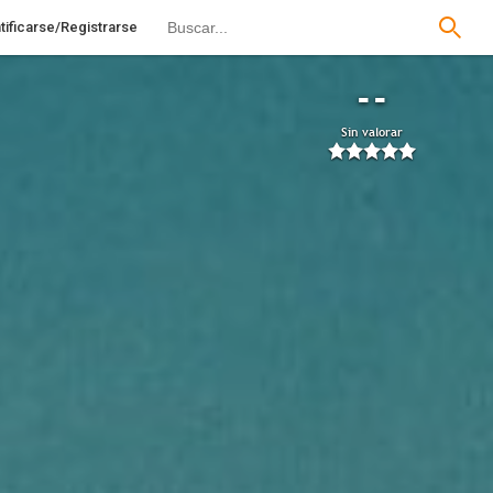
tificarse/Registrarse
--
Sin valorar