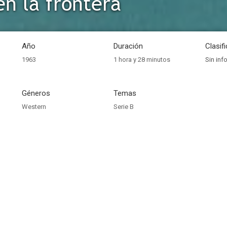
en la frontera
Año
Duración
Clasif
1963
1 hora y 28 minutos
Sin inf
Géneros
Temas
Western
Serie B