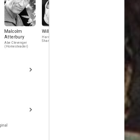
Malcolm
William Windom
Virginia
Richard De
Atterbury
Christine
Harry Travers -
Vince Bodine
Sharleen's Brother
(Mathews' Hir
Abe Clevenger
Mrs. Ruth Winters
Gunman)
(Homesteader)
(Brassfield's
Housekeeper)
inal