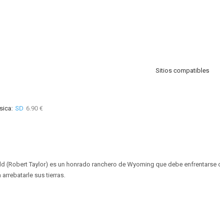
Sitios compatibles
sica:
SD
6.90 €
ld (Robert Taylor) es un honrado ranchero de Wyoming que debe enfrentarse 
arrebatarle sus tierras.