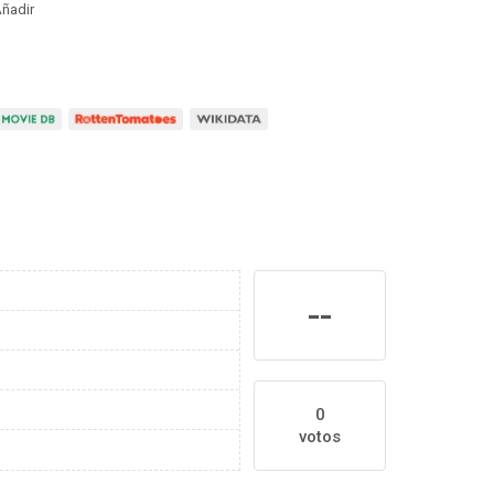
ñadir
--
0
votos