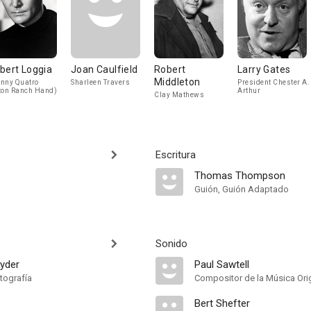
bert Loggia
Joan Caulfield
Robert
Larry Gates
Middleton
nny Quatro
Sharleen Travers
President Chester A.
ton Ranch Hand)
Arthur
Clay Mathews
Escritura
Thomas Thompson
Guión, Guión Adaptado
Sonido
nyder
Paul Sawtell
tografía
Compositor de la Música Orig
Bert Shefter