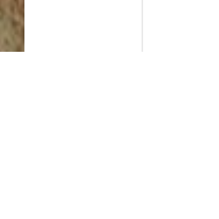
PlayMax
2026
Series populares
La Casa del Dragón
Silo
Ted Lasso
Stuart no consigue salvar el universo
Operaciones especiales: Lioness
Acerca de PlayMax
Apps
API
Términos y Condiciones