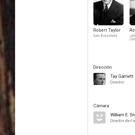
Robert Taylor
Ro
Sam Brassfield
Joh
(Te
Dirección
Tay Garnett
Director
Cámara
William E. S
Director de Fo