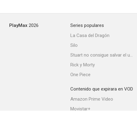
Hell Ship Mutiny
PlayMax
2026
Series populares
--
La Casa del Dragón
Silo
Stuart no consigue salvar el universo
Rick y Morty
One Piece
Contenido que expirara en VOD
No Escape
Amazon Prime Video
--
Movistar+
Netflix
Filmin