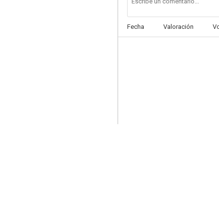
Fecha
Valoración
V
The Bubble
--
Harbor Lights
--