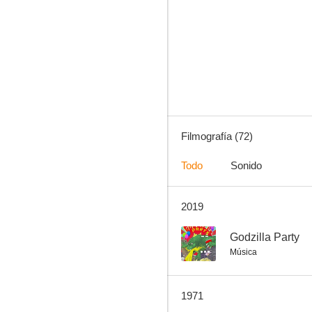
El último hombre sobre la Tierra (Soy leyenda)
5.4
Filmografía (72)
Todo
Sonido
2019
El mundo perdido
--
--
Godzilla Party
Música
1971