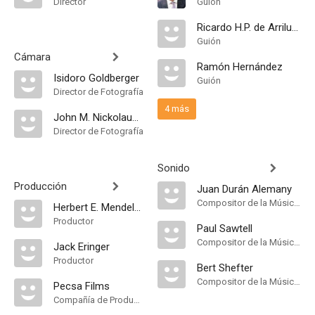
Director
Guión
Ricardo H.P. de Arrilucea
Guión
Cámara
Ramón Hernández
Isidoro Goldberger
Guión
Director de Fotografía
4 más
John M. Nickolaus Jr.
Director de Fotografía
Sonido
Producción
Juan Durán Alemany
Compositor de la Música Original
Herbert E. Mendelson
Productor
Paul Sawtell
Compositor de la Música Original
Jack Eringer
Productor
Bert Shefter
Compositor de la Música Original
Pecsa Films
Compañía de Produccion