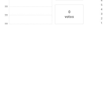
6
5
???
4
0
3
???
votos
2
1
???