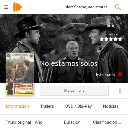
Identificarse/Registrarse
--
Sin valorar
No estamos solos
Estrenada
Marcar ficha
Información
Trailers
DVD / Blu-Ray
Noticias
Título original
Año
Duración
Clasificación por edades