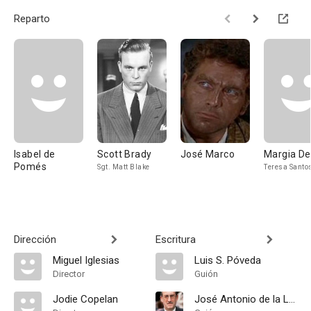
Reparto
Isabel de
Scott Brady
José Marco
Margia D
Pomés
Sgt. Matt Blake
Teresa Santo
Dirección
Escritura
Miguel Iglesias
Luis S. Póveda
Director
Guión
Jodie Copelan
José Antonio de la Loma