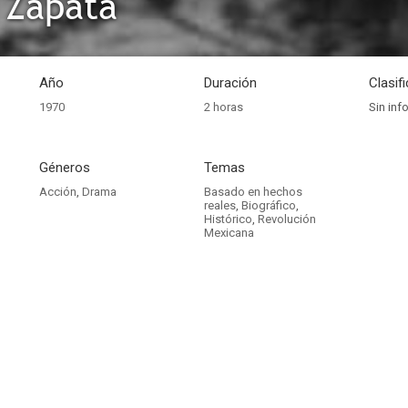
 Zapata
Año
Duración
Clasif
1970
2 horas
Sin inf
Géneros
Temas
Acción
,
Drama
Basado en hechos
reales
,
Biográfico
,
Histórico
,
Revolución
Mexicana