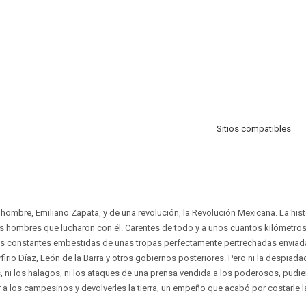
Sitios compatibles
n hombre, Emiliano Zapata, y de una revolución, la Revolución Mexicana. La hist
s hombres que lucharon con él. Carentes de todo y a unos cuantos kilómetros d
 las constantes embestidas de unas tropas perfectamente pertrechadas envia
firio Díaz, León de la Barra y otros gobiernos posteriores. Pero ni la despia
s, ni los halagos, ni los ataques de una prensa vendida a los poderosos, pudie
 a los campesinos y devolverles la tierra, un empeño que acabó por costarle la