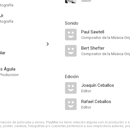
Guión
tografía
Jr.
tografía
Sonido
Paul Sawtell
Compositor de la Música Orig
Bert Shefter
lar
Compositor de la Música Orig
s Águila
Produccion
Edición
Joaquín Ceballos
Editor
Rafael Ceballos
Editor
ación de películas y series, PlayMax no tiene relación alguna con el productor o el d
, póster, carátula, fotografías y/o cubiertas pertenece a sus respectivos autores, pr