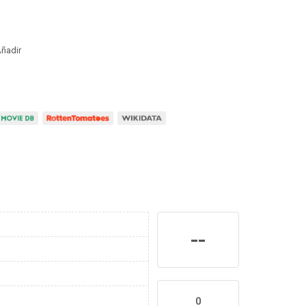
ñadir
--
0