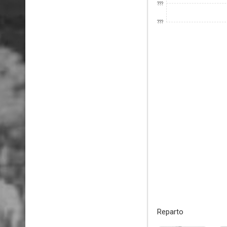
???
???
Reparto