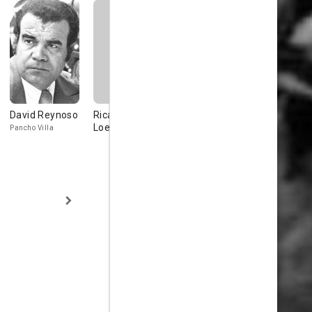
David Reynoso
Ricardo de
Armando
Patricia
Loera
Acosta
Aspíllaga
Pancho Villa