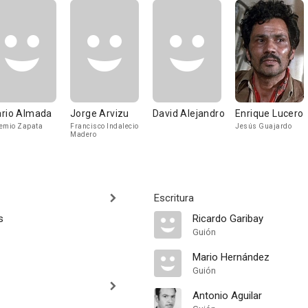
rio Almada
Jorge Arvizu
David Alejandro
Enrique Lucero
emio Zapata
Francisco Indalecio
Jesús Guajardo
Madero
Escritura
s
Ricardo Garibay
Guión
Mario Hernández
Guión
Antonio Aguilar