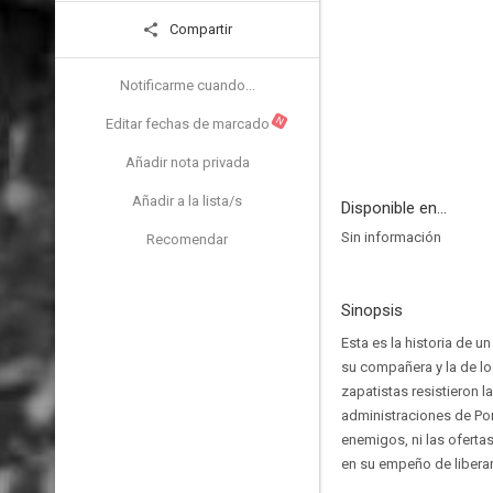
Compartir
Notificarme cuando...
N
Editar fechas de marcado
Añadir nota privada
Añadir a la lista/s
Disponible en...
Sin información
Recomendar
Sinopsis
Esta es la historia de u
su compañera y la de lo
zapatistas resistieron
administraciones de Por
enemigos, ni las oferta
en su empeño de liberar