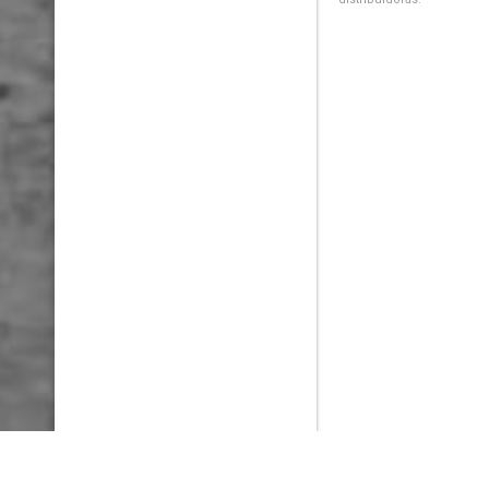
PlayMax
2026
Series populares