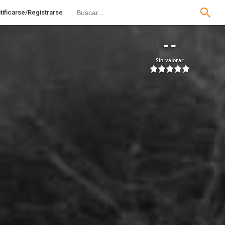
tificarse/Registrarse
--
Sin valorar