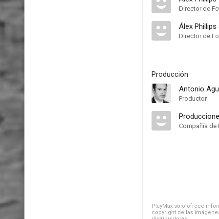
Director de Fo
Álex Phillips 
Director de Fo
Producción
Antonio Agui
Productor
Produccione
Compañía de 
PlayMax solo ofrece inform
copyright de las imágenes
distribuidoras.