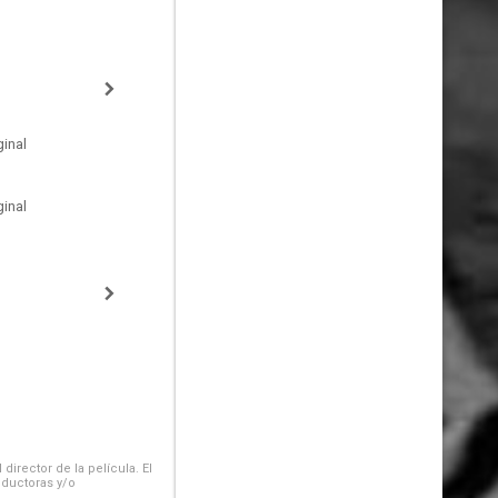
inal
inal
irector de la película. El
oductoras y/o