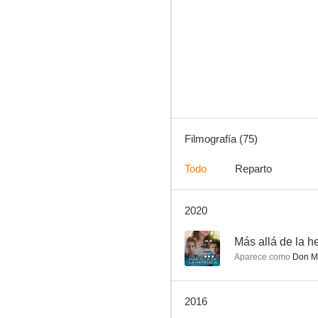
La mentira
7.3
Filmografía (75)
Todo
Reparto
2020
Mujeres asesinas
5.5
--
Más allá de la h
Aparece como
Don M
2016