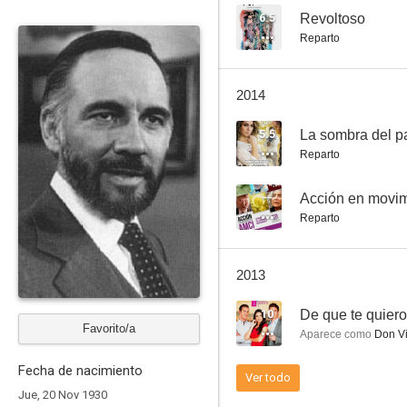
6.5
Revoltoso
Reparto
La sombra del pasado
2014
--
5.5
La sombra del 
Reparto
--
Acción en movim
Reparto
2013
Mi mejor regalo
10
De que te quiero
--
Favorito/a
Aparece como
Don Vi
Fecha de nacimiento
Ver todo
Jue, 20 Nov 1930