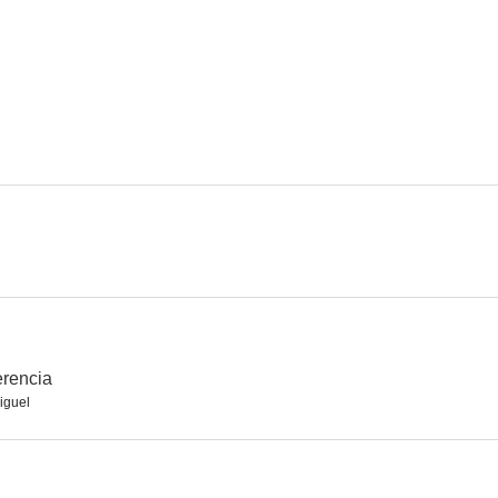
Su excelencia
El vuelo del águila
Sortile
7.0
7.0
Tormenta en el paraíso
Salomé
Revolt
5.5
4.0
erencia
iguel