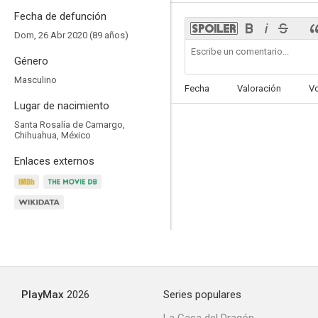
Fecha de defunción
Dom, 26 Abr 2020 (89 años)
Género
Masculino
Reclusorio III
Fecha
Valoración
V
--
Lugar de nacimiento
Santa Rosalía de Camargo,
Chihuahua, México
Enlaces externos
Viaje directo al infierno
--
PlayMax
2026
Series populares