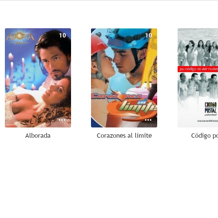
10
10
Alborada
Corazones al límite
Código po
8.7
8.6