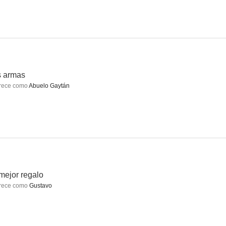
 herencia
Las armas
Acción en movimiento Vol. 2
--
--
--
s armas
rece como
Abuelo Gaytán
tado
Amor sin maquillaje
Cascabel
mejor regalo
--
--
--
rece como
Gustavo