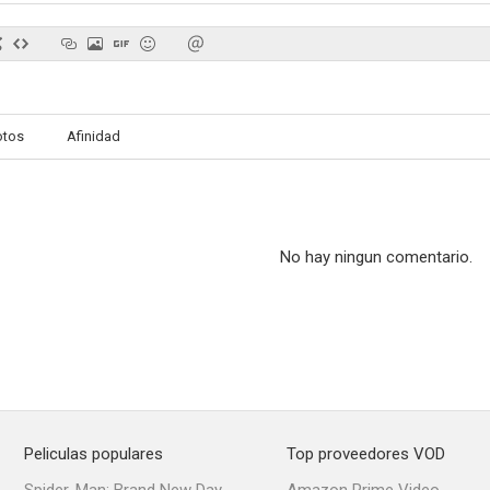
Sentimientos ajenos
Marisol
otos
Afinidad
--
--
No hay ningun comentario.
Mariana, Mariana
Cuentos de madrugada
Dulce esp
--
--
Peliculas populares
Top proveedores VOD