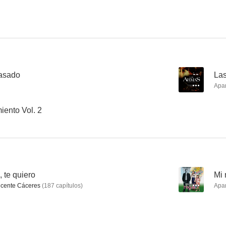
Laberintos de pasión
Deathstalker III
Más allá de la
--
--
pasado
--
La
Apa
iento Vol. 2
Un macho... menos
Llena de amor
El aten
, te quiero
--
Mi 
--
--
cente Cáceres
(
187
capítulos
)
Apa