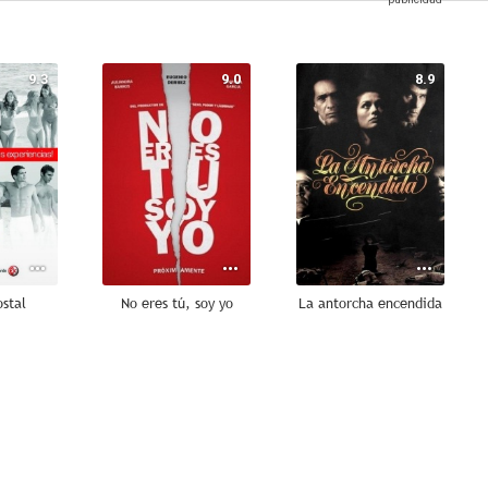
9.3
9.0
8.9
stal
No eres tú, soy yo
La antorcha encendida
7.9
7.5
7.5