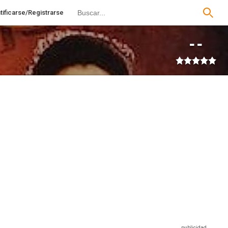
tificarse/Registrarse
--