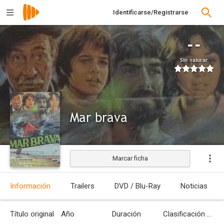
Identificarse/Registrarse
--
Sin valorar
Mar brava
Marcar ficha
Estrenada
Información
Trailers
DVD / Blu-Ray
Noticias
Título original
Año
Duración
Clasificación por edades