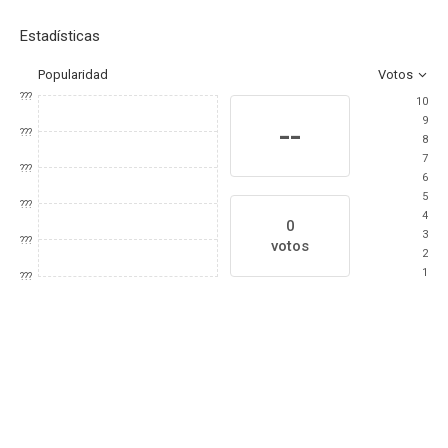
Estadísticas
Popularidad
Votos
???
10
9
--
???
8
7
???
6
5
???
4
0
3
???
votos
2
1
???