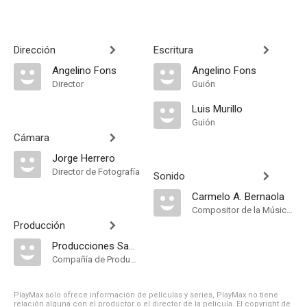
Dirección
Escritura
Angelino Fons
Angelino Fons
Director
Guión
Luis Murillo
Guión
Cámara
Jorge Herrero
Director de Fotografía
Sonido
Carmelo A. Bernaola
Compositor de la Música Original
Producción
Producciones Samaran
Compañía de Produccion
PlayMax solo ofrece información de películas y series, PlayMax no tiene
relación alguna con el productor o el director de la película. El copyright de