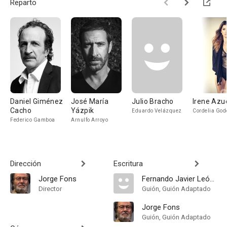
Reparto
Daniel Giménez
José María
Julio Bracho
Irene Azu
Cacho
Yázpik
Eduardo Velázquez
Cordelia God
Federico Gamboa
Arnulfo Arroyo
Dirección
Escritura
Jorge Fons
Fernando Javier León Rodríguez
Director
Guión, Guión Adaptado
Jorge Fons
Guión, Guión Adaptado