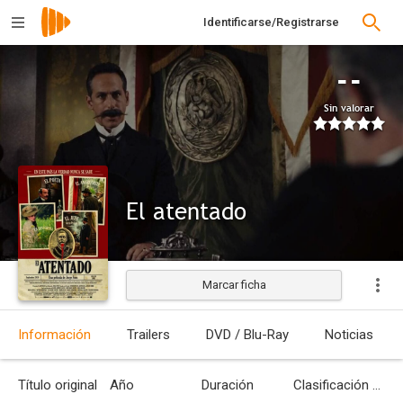
Identificarse/Registrarse
--
Sin valorar
El atentado
Marcar ficha
Estrenada
Información
Trailers
DVD / Blu-Ray
Noticias
Título original
Año
Duración
Clasificación por edades