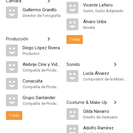
Cámara
Vicente Leñero
Guillermo Granillo
Guión, Guión Adaptado
Director de Fotografía
Álvaro Uribe
Novela
Producción
1 más
Diego López Rivera
Productor
Alebrije Cine y Video
Sonido
Compañía de Produccion
Lucía Álvarez
Compositor de la Música Original, Música
Conaculta
Compañía de Produccion
Grupo Santander
Costume & Make-Up
Compañía de Produccion
Gilda Navarro
7 más
Diseño de Vestuario
Adolfo Ramírez