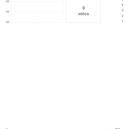
???
4
0
3
???
votos
2
1
???