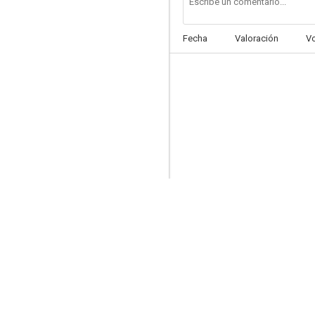
Fecha
Valoración
V
Vals sin fin
--
Siete Evas para Adán