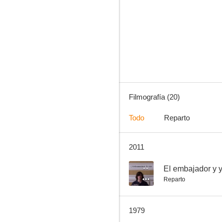
Los hijos de Sánchez
--
Filmografía (20)
Todo
Reparto
2011
La ley del monte
--
--
El embajador y 
Reparto
1979