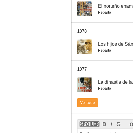
--
El norteño ena
Reparto
Carroña
1978
--
--
Los hijos de Sá
Reparto
1977
--
La dinastía de l
Reparto
¡Quiero vivir mi vida!
Ver todo
--