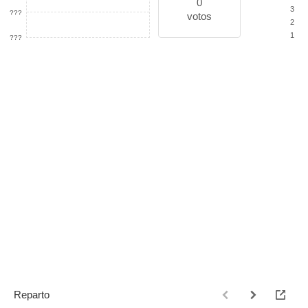
0
3
???
votos
2
1
???
Reparto