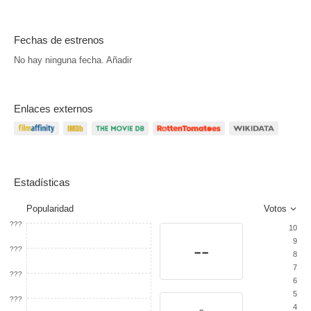
Fechas de estrenos
No hay ninguna fecha.
Añadir
Enlaces externos
Estadísticas
Popularidad
Votos
???
10
9
--
???
8
7
???
6
5
???
4