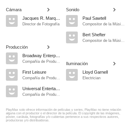
Cámara
Sonido
Jacques R. Marquette
Paul Sawtell
Director de Fotografía
Compositor de la Música Original
Bert Shefter
Compositor de la Música Original
Producción
Broadway Enterprises
Compañía de Produccion
Iluminación
First Leisure
Lloyd Garnell
Compañía de Produccion
Electrician
Universal Entertainment
Compañía de Produccion
PlayMax solo ofrece información de películas y series, PlayMax no tiene relación
alguna con el productor o el director de la película. El copyright de las imágenes,
póster, carátula, fotografías y/o cubiertas pertenece a sus respectivos autores,
productoras y/o distribuidoras.