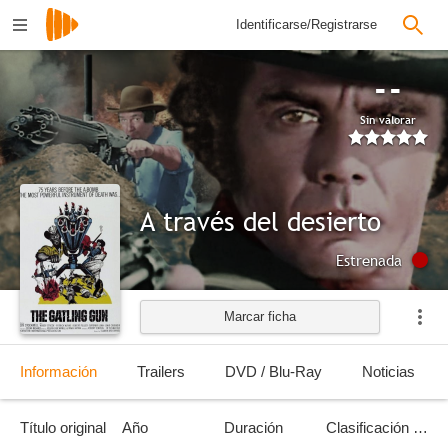
Identificarse/Registrarse
--
Sin valorar
A través del desierto
Estrenada
Marcar ficha
Información
Trailers
DVD / Blu-Ray
Noticias
Título original
Año
Duración
Clasificación por edades