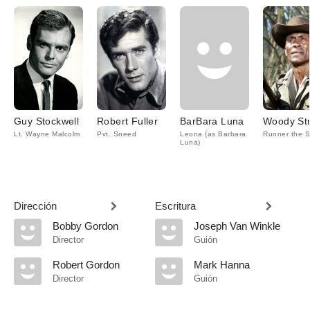
Guy Stockwell
Robert Fuller
BarBara Luna
Woody St
Lt. Wayne Malcolm
Pvt. Sneed
Leona (as Barbara
Runner the S
Luna)
Dirección
Escritura
Bobby Gordon
Joseph Van Winkle
Director
Guión
Robert Gordon
Mark Hanna
Director
Guión