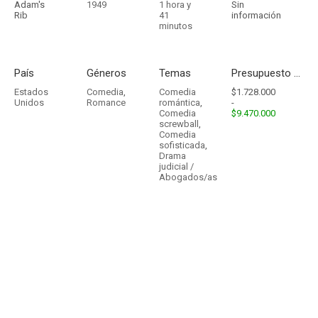
Adam's
1949
1 hora y
Sin
Rib
41
información
minutos
País
Géneros
Temas
Presupuesto - Ingresos
Estados
Comedia
,
Comedia
$1.728.000
Unidos
Romance
romántica
,
-
Comedia
$9.470.000
screwball
,
Comedia
sofisticada
,
Drama
judicial /
Abogados/as