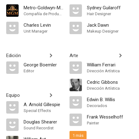
Metro-Goldwyn-Mayer
Sydney Guilaroff
Compañía de Produccion
Hair Designer
Charles Levin
Jack Dawn
Unit Manager
Makeup Designer
Edición
Arte
George Boemler
William Ferrari
Editor
Dirección Artística
Cedric Gibbons
Dirección Artística
Equipo
Edwin B. Willis
A. Arnold Gillespie
Decorados
Special Effects
Frank Wesselhoff
Douglas Shearer
Painter
Sound Recordist
1 más