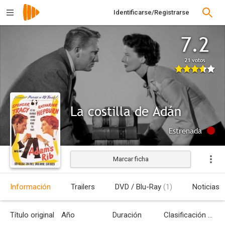
Identificarse/Registrarse
7.2
21 votos
La costilla de Adán
Estrenada
Marcar ficha
Información
Trailers
DVD / Blu-Ray
(1)
Noticias
Título original
Año
Duración
Clasificación por edades