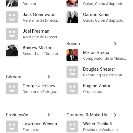
Director
Guión, Guión Adaptado
Jack Greenwood
Garson Kanin
Asistente de Dirección
Guión, Guión Adaptado
Joel Freeman
Asistente de Dirección
Sonido
Andrew Marton
Miklós Rózsa
Second Unit Director
Compositor de la Música Original
Douglas Shearer
Recording Supervision
Cámara
George J. Folsey
Eugene Zador
Director de Fotografía
Orquestador
Producción
Costume & Make-Up
Lawrence Weingarten
Walter Plunkett
Productor
Diseño de Vestuario