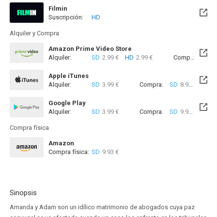
Filmin
Suscripción:
HD
Disponible hasta el Mié, 31 Dic 2031 (Quedan 5 años)
Alquiler y Compra
Amazon Prime Video Store
Alquiler:
SD
2.99 €
HD
2.99 €
Compra:
SD
7
Apple iTunes
Alquiler:
SD
3.99 €
Compra:
SD
8.99 €
Google Play
Alquiler:
SD
3.99 €
Compra:
SD
9.99 €
Compra física
Amazon
Compra física:
SD
9.93 €
Sinopsis
Amanda y Adam son un idílico matrimonio de abogados cuya paz