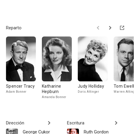
Reparto
Spencer Tracy
Katharine
Judy Holliday
Tom Ewel
Hepburn
Adam Bonner
Doris Attinger
Warren Attin
Amanda Bonner
Dirección
Escritura
George Cukor
Ruth Gordon