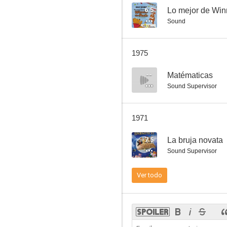
6.5
Lo mejor de Win
Sound
La dama y el vagabundo
1975
8.2
--
Matématicas
Sound Supervisor
1971
7.5
La bruja novata
Sound Supervisor
El abuelo está loco
Ver todo
8.0