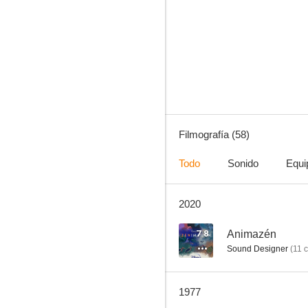
La bruja novata
7.5
Filmografía (58)
Todo
Sonido
Equi
2020
La cenicienta
7.2
7.8
Animazén
Sound Designer
(
11
c
1977