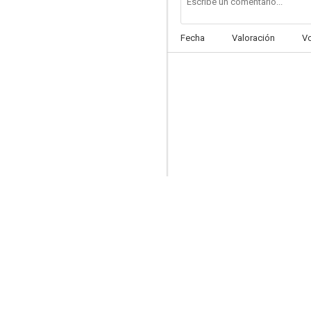
Fecha
Valoración
V
Donald y las matemáticas
7.5
¡Ahí va ese bólido!
7.0