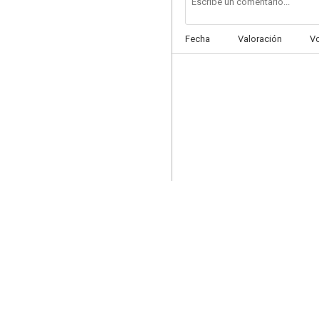
Fecha
Valoración
V
Mad Monster Party?
6.4
El club de los suicidas
6.1