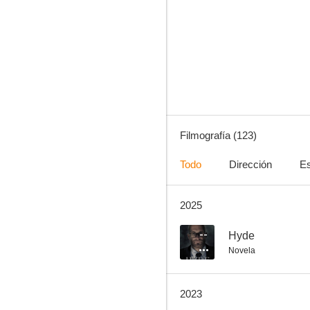
El señor de Ballantry
8.5
Filmografía (123)
Todo
Dirección
Es
2025
El ladrón de cadáveres
8.0
--
Hyde
Novela
2023