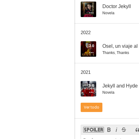
--
Doctor Jekyll
Novela
Jekyll & Hyde
2022
7.0
7.0
Osel, un viaje al 
Thanks
,
Thanks
2021
5.0
Jekyll and Hyde
Novela
Osel, un viaje al infinito
Ver todo
6.7