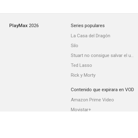
Secuestrado (El señor de los mares)
PlayMax
2026
Series populares
--
La Casa del Dragón
Silo
Stuart no consigue salvar el universo
Ted Lasso
Rick y Morty
Contenido que expirara en VOD
Marianne
Amazon Prime Video
--
Movistar+
Netflix
Filmin