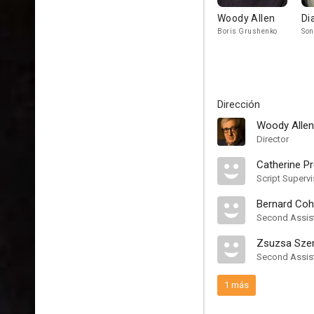
Woody Allen
Di
Boris Grushenko
Son
Dirección
Woody Allen
Director
Catherine Pr
Script Supervi
Bernard Co
Second Assist
Zsuzsa Sz
Second Assist
1 más