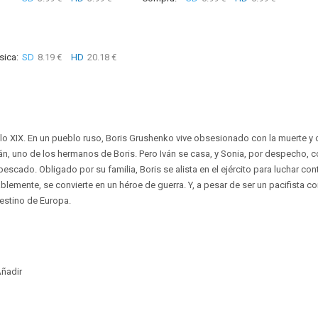
sica:
SD
8.19 €
HD
20.18 €
iglo XIX. En un pueblo ruso, Boris Grushenko vive obsesionado con la muerte y 
Iván, uno de los hermanos de Boris. Pero Iván se casa, y Sonia, por despecho,
escado. Obligado por su familia, Boris se alista en el ejército para luchar cont
blemente, se convierte en un héroe de guerra. Y, a pesar de ser un pacifista co
estino de Europa.
ñadir