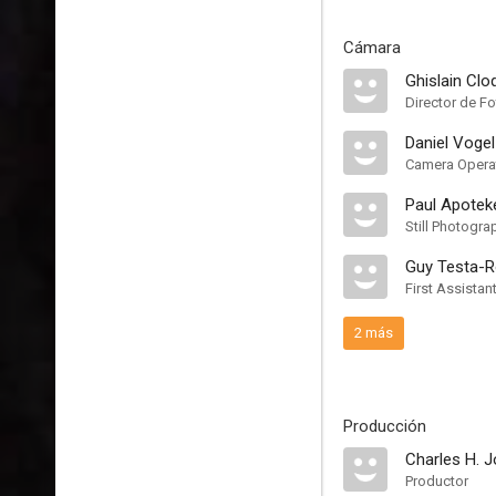
Cámara
Ghislain Clo
Director de Fo
Daniel Vogel
Camera Opera
Paul Apotek
Still Photogra
Guy Testa-
First Assista
2 más
Producción
Charles H. J
Productor