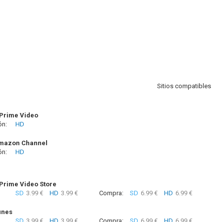
Sitios compatibles
Prime Video
ón:
HD
azon Channel
ón:
HD
rime Video Store
SD
3.99 €
HD
3.99 €
Compra:
SD
6.99 €
HD
6.99 €
unes
SD
3.99 €
HD
3.99 €
Compra:
SD
6.99 €
HD
6.99 €