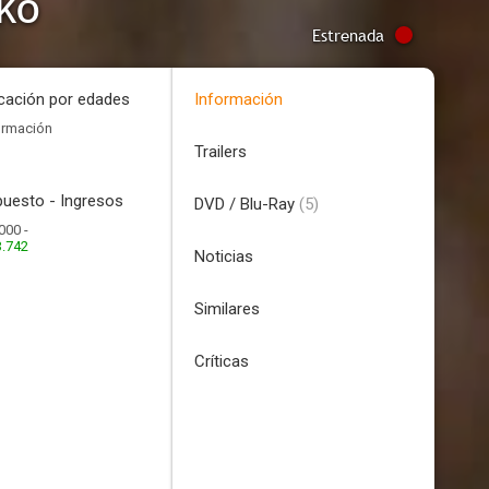
ko
Estrenada
icación por edades
Información
ormación
Trailers
uesto - Ingresos
DVD / Blu-Ray
(5)
000 -
3.742
Noticias
Similares
Críticas