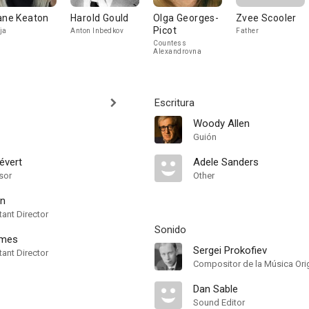
ane Keaton
Harold Gould
Olga Georges-
Zvee Scooler
Picot
ja
Anton Inbedkov
Father
Countess
Alexandrovna
Escritura
Woody Allen
Guión
évert
Adele Sanders
sor
Other
hn
ant Director
Sonido
emes
Sergei Prokofiev
ant Director
Compositor de la Música Orig
Dan Sable
Sound Editor