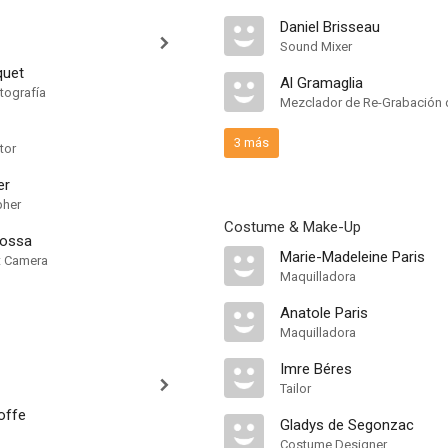
Daniel Brisseau
Sound Mixer
quet
Al Gramaglia
tografía
Mezclador de Re-Grabación 
3 más
tor
er
pher
Costume & Make-Up
Rossa
Marie-Madeleine Paris
nt Camera
Maquilladora
Anatole Paris
Maquilladora
Imre Béres
Tailor
offe
Gladys de Segonzac
Costume Designer