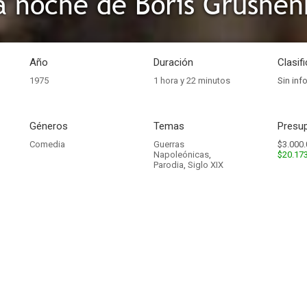
a noche de Boris Grushen
Año
Duración
Clasif
1975
1 hora y 22 minutos
Sin inf
Géneros
Temas
Presup
Comedia
Guerras
$3.000.
Napoleónicas
,
$20.17
Parodia
,
Siglo XIX