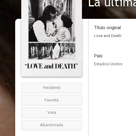
La últim
Título original
Love and Death
País
Estados Unidos
Pendiente
Favorita
Vista
Abandonada