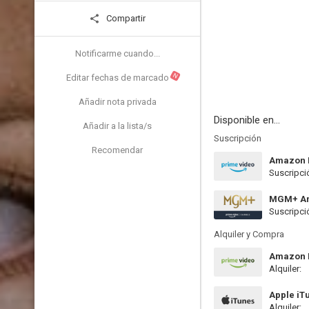
Compartir
Notificarme cuando...
N
Editar fechas de marcado
Añadir nota privada
Disponible en...
Añadir a la lista/s
Suscripción
Recomendar
Amazon 
Suscripci
MGM+ Am
Suscripci
Alquiler y Compra
Amazon P
Alquiler:
Apple iT
Alquiler: