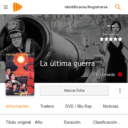
Identificarse/Registrarse
--
Sin valorar
La última guerra
Estrenada
Marcar ficha
Información
Trailers
DVD / Blu-Ray
Noticias
Título original
Año
Duración
Clasificación por edades