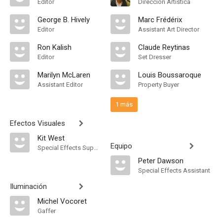
Editor
Dirección Artística
George B. Hively
Marc Frédérix
Editor
Assistant Art Director
Ron Kalish
Claude Reytinas
Editor
Set Dresser
Marilyn McLaren
Louis Boussaroque
Assistant Editor
Property Buyer
1 más
Efectos Visuales
Kit West
Equipo
Special Effects Supervisor
Peter Dawson
Special Effects Assistant
Iluminación
Michel Vocoret
Gaffer