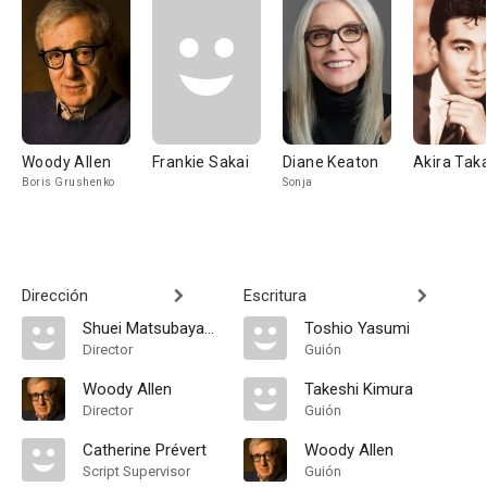
Woody Allen
Frankie Sakai
Diane Keaton
Akira Tak
Boris Grushenko
Sonja
Dirección
Escritura
Shuei Matsubayashi
Toshio Yasumi
Director
Guión
Woody Allen
Takeshi Kimura
Director
Guión
Catherine Prévert
Woody Allen
Script Supervisor
Guión