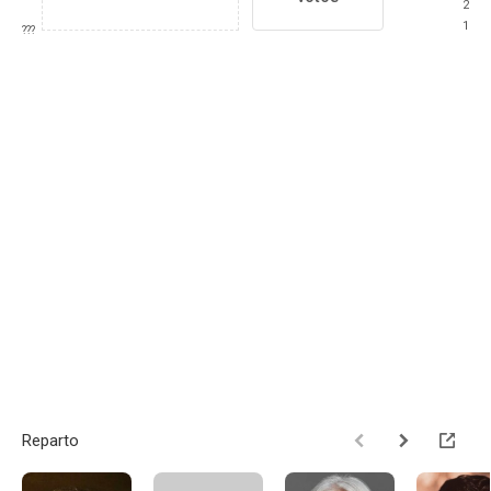
2
1
???
Reparto