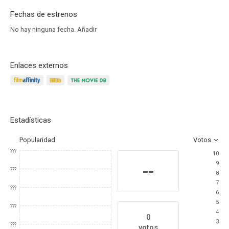
Fechas de estrenos
No hay ninguna fecha.
Añadir
Enlaces externos
Estadísticas
Popularidad
Votos
???
10
9
--
???
8
7
???
6
5
???
4
0
3
???
votos