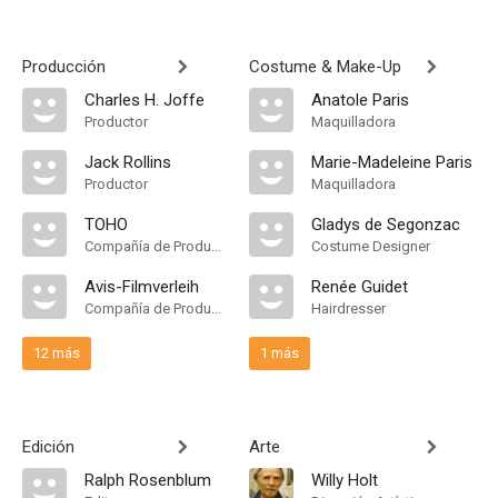
Producción
Costume & Make-Up
Charles H. Joffe
Anatole Paris
Productor
Maquilladora
Jack Rollins
Marie-Madeleine Paris
Productor
Maquilladora
TOHO
Gladys de Segonzac
Compañía de Produccion
Costume Designer
Avis-Filmverleih
Renée Guidet
Compañía de Produccion
Hairdresser
12 más
1 más
Edición
Arte
Ralph Rosenblum
Willy Holt