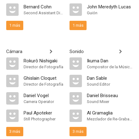
Bernard Cohn
John Meredyth Lucas
Second Assistant Director
Guión
1 más
1 más
Cámara
Sonido
Rokurô Nishigaki
Ikuma Dan
Director de Fotografía
Compositor de la Música Original
Ghislain Cloquet
Dan Sable
Director de Fotografía
Sound Editor
Daniel Vogel
Daniel Brisseau
Camera Operator
Sound Mixer
Paul Apoteker
Al Gramaglia
Still Photographer
Mezclador de Re-Grabación de Sonido
3 más
3 más