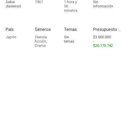
Sekai
1961
1 hora y
Sin
daisensô
50
información
minutos
País
Géneros
Temas
Presupuesto - Ingresos
Japón
Ciencia
Sin
$3.000.000
ficción
,
temas
-
Drama
$20.173.742