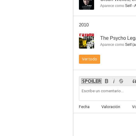
Aparece como
Self - 
2010
--
The Psycho Leg
Aparece como
Self (a
Trampa 22
Ver todo
6.0
Fecha
Valoración
V
El juez de la horca
5.7