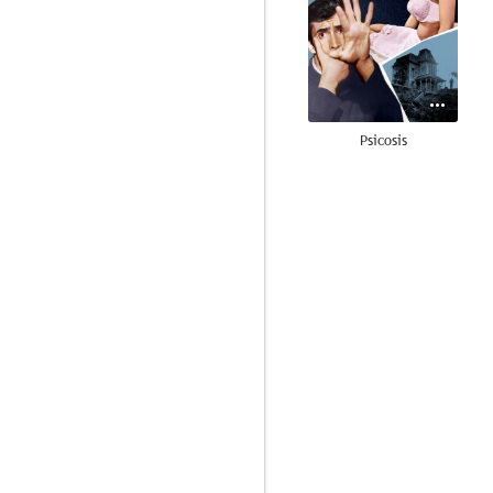
Psicosis
7.8
Orson Welles, el genio creador
7.5