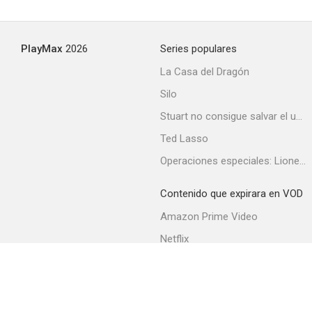
PlayMax
2026
Series populares
La Casa del Dragón
Silo
Stuart no consigue salvar el universo
Ted Lasso
Studio One
Operaciones especiales: Lioness
Contenido que expirara en VOD
Amazon Prime Video
Netflix
Filmin
Movistar+
Movistar+ Fibra