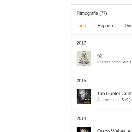
Filmografía (77)
Todo
Reparto
Dir
2017
¿Arde París?
7.0
--
52''
Aparece como
Self (a
2015
--
Tab Hunter Confi
Aparece como
Self (a
El proceso
2014
6.7
7.8
Orson Welles, el