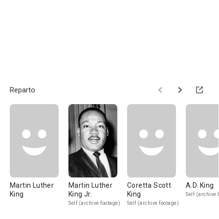
Reparto
Martin Luther
Martin Luther
Coretta Scott
A.D. King
King
King Jr.
King
Self (archive 
Self (archive footage)
Self (archive footage)