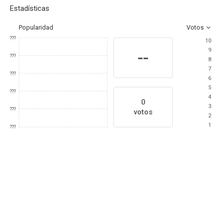
Estadísticas
Popularidad
Votos
???
10
9
--
???
8
7
???
6
5
???
4
0
3
???
votos
2
1
???