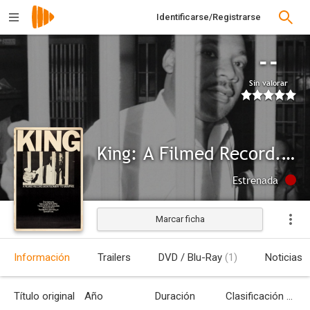
Identificarse/Registrarse
--
Sin valorar
King: A Filmed Record... Montgomery to Memphis
Estrenada
Marcar ficha
Información
Trailers
DVD / Blu-Ray
(1)
Noticias
Título original
Año
Duración
Clasificación por edades