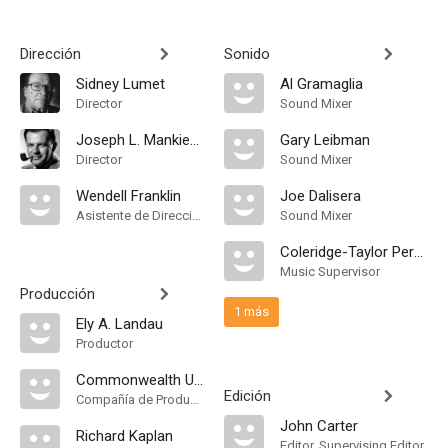
Dirección
Sonido
Sidney Lumet
Al Gramaglia
Director
Sound Mixer
Joseph L. Mankiewicz
Gary Leibman
Director
Sound Mixer
Wendell Franklin
Joe Dalisera
Asistente de Dirección
Sound Mixer
Coleridge-Taylor Perkinson
Music Supervisor
Producción
1 más
Ely A. Landau
Productor
Commonwealth United Entertainment
Edición
Compañía de Produccion
John Carter
Richard Kaplan
Editor, Supervising Editor