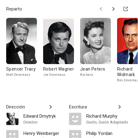
Reparto
Spencer Tracy
Robert Wagner
Jean Peters
Richard
Widmark
Matt Devereaux
Joe Devereaux
Barbara
Ben Deverea
Dirección
Escritura
Edward Dmytryk
Richard Murphy
Director
Guión, Guión Adaptado
Henry Weinberger
Philip Yordan