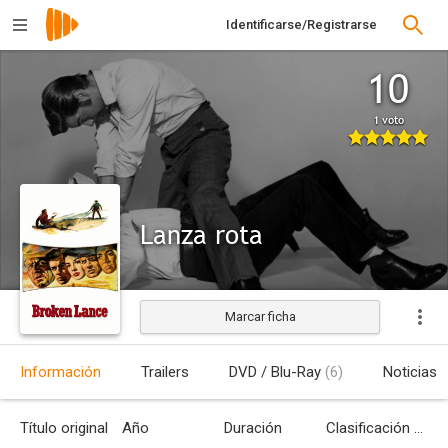
Identificarse/Registrarse
10
1 voto
Lanza rota
Marcar ficha
Estrenada
Información
Trailers
DVD / Blu-Ray
(6)
Noticias
Título original
Año
Duración
Clasificación por edades