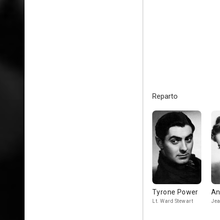
Reparto
Tyrone Power
An
Lt. Ward Stewart
Jea