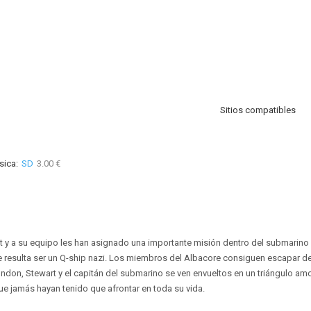
Sitios compatibles
sica:
SD
3.00 €
t y a su equipo les han asignado una importante misión dentro del submarino 
 resulta ser un Q-ship nazi. Los miembros del Albacore consiguen escapar d
don, Stewart y el capitán del submarino se ven envueltos en un triángulo amo
e jamás hayan tenido que afrontar en toda su vida.