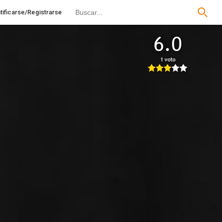
tificarse/Registrarse
6.0
1 voto