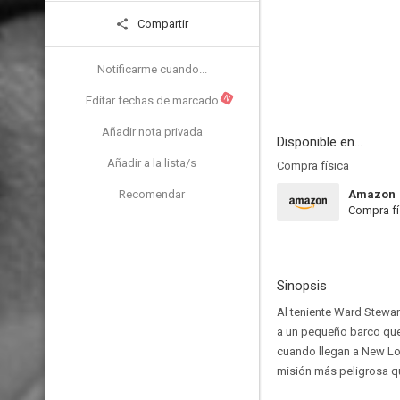
Compartir
Notificarme cuando...
N
Editar fechas de marcado
Añadir nota privada
Disponible en...
Añadir a la lista/s
Compra física
Recomendar
Amazon
Compra fí
Sinopsis
Al teniente Ward Stewar
a un pequeño barco que
cuando llegan a New Lon
misión más peligrosa qu