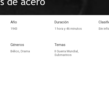
s de acero
Año
Duración
Clasif
1943
1 hora y 46 minutos
Sin inf
Géneros
Temas
Bélico
,
Drama
II Guerra Mundial
,
Submarinos