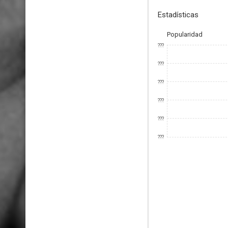
Estadísticas
Popularidad
???
???
???
???
???
???