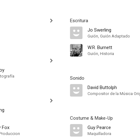
Escritura
Jo Swerling
Guión, Guión Adaptado
W.R. Burnett
Guión, Historia
oy
tografía
Sonido
David Buttolph
Compositor de la Música Orig
ing
Costume & Make-Up
y Fox
Guy Pearce
Produccion
Maquilladora