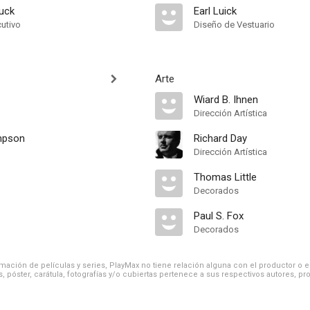
nuck
Earl Luick
cutivo
Diseño de Vestuario
Arte
Wiard B. Ihnen
Dirección Artística
mpson
Richard Day
Dirección Artística
Thomas Little
Decorados
Paul S. Fox
Decorados
ación de películas y series, PlayMax no tiene relación alguna con el productor o el d
, póster, carátula, fotografías y/o cubiertas pertenece a sus respectivos autores, pr