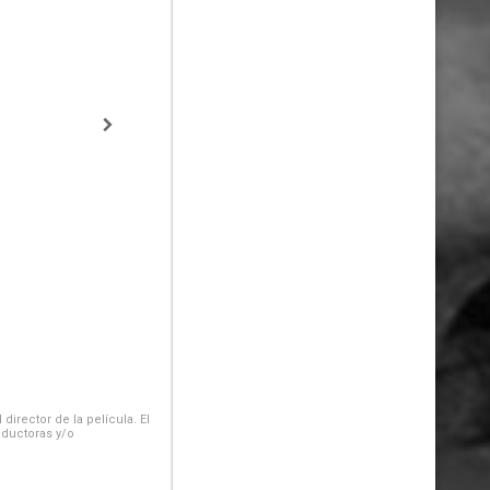
irector de la película. El
oductoras y/o