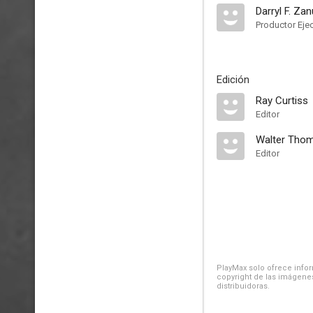
Darryl F. Za
Productor Eje
Edición
Ray Curtiss
Editor
Walter Tho
Editor
PlayMax solo ofrece inform
copyright de las imágenes
distribuidoras.