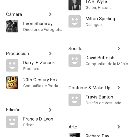
I.A.R. Wylie
Guión, Historia
Cámara
Milton Sperling
Leon Shamroy
Dialogue
Director de Fotografía
Sonido
Producción
David Buttolph
Darryl F. Zanuck
Compositor de la Música Original
Productor
20th Century Fox
Compañía de Produccion
Costume & Make-Up
Travis Banton
Diseño de Vestuario
Edición
Francis D. Lyon
Editor
Arte
Richard Day