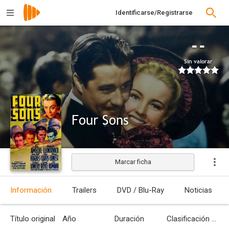
Identificarse/Registrarse
--
Sin valorar
Four Sons
Marcar ficha
Estrenada
Información
Trailers
DVD / Blu-Ray
Noticias
Título original
Año
Duración
Clasificación por edades