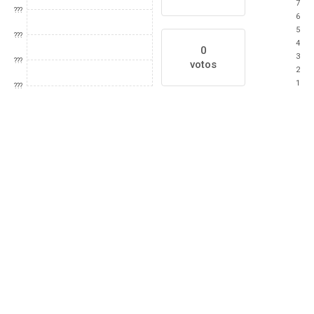
7
???
6
5
???
4
0
3
???
votos
2
1
???