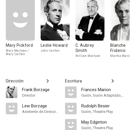
Mary Pickford
Leslie Howard
C. Aubrey
Blanche
Smith
Friderici
Mary Marlowe /
John Carlton
Mary Carlton
William Marlowe
Martha Marl
Dirección
Escritura
Frank Borzage
Frances Marion
Director
Guión, Guión Adaptado, Adaptation
Lew Borzage
Rudolph Besier
Asistente de Dirección
Guión, Theatre Play
May Edginton
Guión, Theatre Play