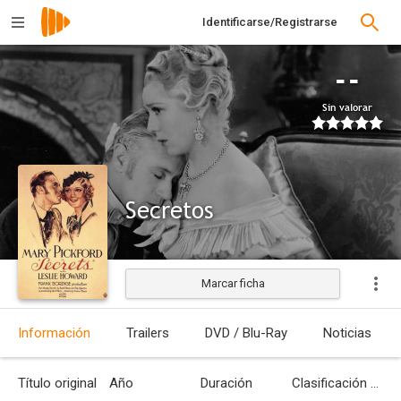
Identificarse/Registrarse
--
Sin valorar
Secretos
Marcar ficha
Estrenada
Información
Trailers
DVD / Blu-Ray
Noticias
Título original
Año
Duración
Clasificación por edades