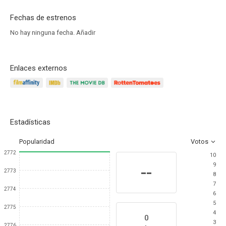
Fechas de estrenos
No hay ninguna fecha.
Añadir
Enlaces externos
Estadísticas
Popularidad
Votos
2772
10
9
--
2773
8
7
2774
6
5
2775
4
0
3
2776