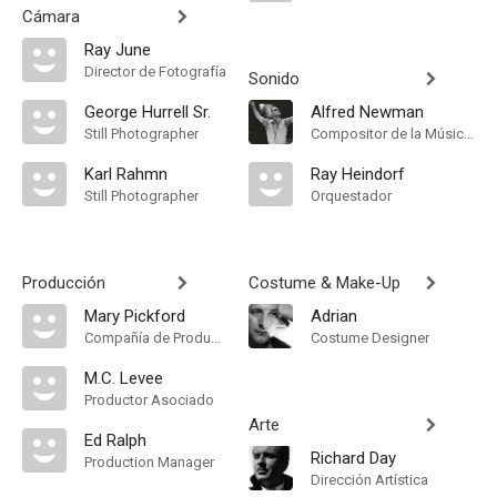
Cámara
Ray June
Director de Fotografía
Sonido
George Hurrell Sr.
Alfred Newman
Still Photographer
Compositor de la Música Original, Music Director
Karl Rahmn
Ray Heindorf
Still Photographer
Orquestador
Producción
Costume & Make-Up
Mary Pickford
Adrian
Compañía de Produccion, Productor Ejecutivo
Costume Designer
M.C. Levee
Productor Asociado
Arte
Ed Ralph
Richard Day
Production Manager
Dirección Artística