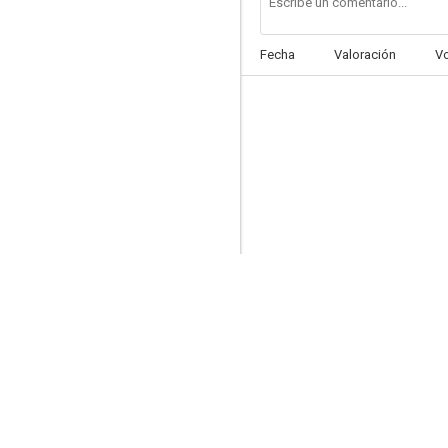
Fecha
Valoración
V
Sangre caliente
--
Fácil de Amar
--