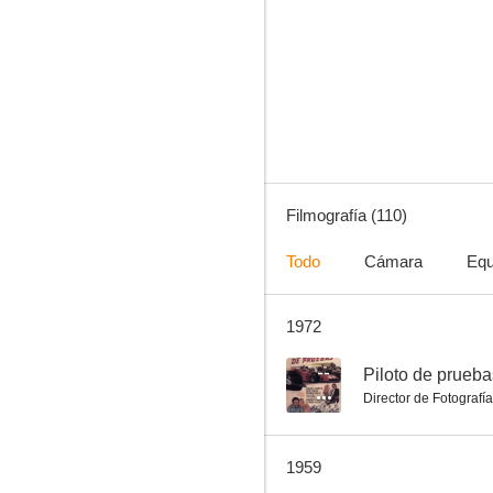
Plumas de caballo
6.3
Filmografía (110)
Todo
Cámara
Equ
1972
El bufón del rey
6.0
--
Piloto de prueba
Director de Fotografía
1959