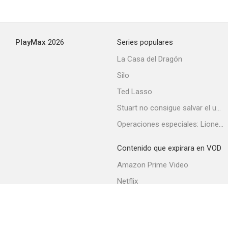
Piloto de pruebas
PlayMax
2026
Series populares
--
La Casa del Dragón
Silo
Ted Lasso
Stuart no consigue salvar el universo
Operaciones especiales: Lioness
Contenido que expirara en VOD
Saratoga
Amazon Prime Video
--
Netflix
Filmin
Movistar+