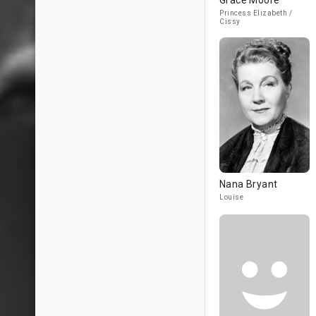
Grace Moore
Princess Elizabeth /
Cissy
Nana Bryant
Louise