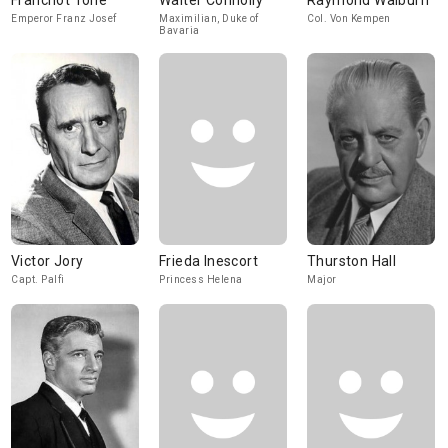
Franchot Tone
Walter Connolly
Raymond Walburn
Emperor Franz Josef
Maximilian, Duke of
Col. Von Kempen
Bavaria
Victor Jory
Frieda Inescort
Thurston Hall
Capt. Palfi
Princess Helena
Major