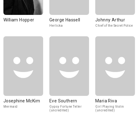
William Hopper
George Hassell
Johnny Arthur
Herlicka
Chief of the Secret Police
Josephine McKim
Eve Southern
Maria Riva
Mermaid
Gypsy Fortune Teller
Girl Playing Violin
(uncredited)
(uncredited)