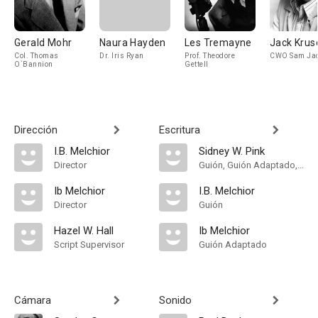
Gerald Mohr
Naura Hayden
Les Tremayne
Jack Krus
Col. Thomas
Dr. Iris Ryan
Prof. Theodore
CWO Sam Ja
O`Bannion
Gettell
Dirección
Escritura
I.B. Melchior
Sidney W. Pink
Director
Guión, Guión Adaptado, Historia
Ib Melchior
I.B. Melchior
Director
Guión
Hazel W. Hall
Ib Melchior
Script Supervisor
Guión Adaptado
Cámara
Sonido