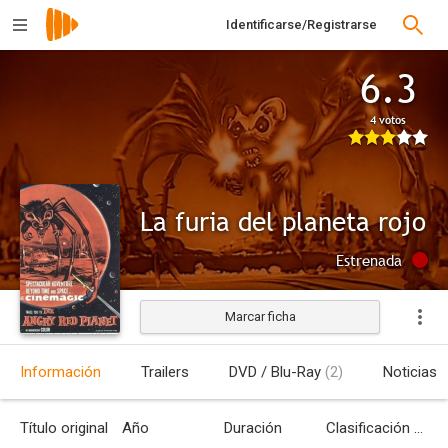
Identificarse/Registrarse
6.3
4 votos
La furia del planeta rojo
Estrenada
Marcar ficha
Información
Trailers
DVD / Blu-Ray
(2)
Noticias
Título original
Año
Duración
Clasificación por edades