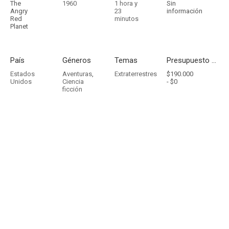
The
1960
1 hora y
Sin
Angry
23
información
Red
minutos
Planet
País
Géneros
Temas
Presupuesto - Ingresos
Estados
Aventuras
,
Extraterrestres
$190.000
Unidos
Ciencia
-
$0
ficción