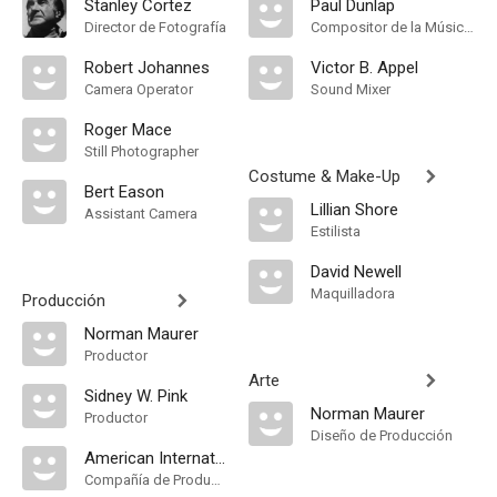
Stanley Cortez
Paul Dunlap
Director de Fotografía
Compositor de la Música Original
Robert Johannes
Victor B. Appel
Camera Operator
Sound Mixer
Roger Mace
Still Photographer
Costume & Make-Up
Bert Eason
Lillian Shore
Assistant Camera
Estilista
David Newell
Maquilladora
Producción
Norman Maurer
Productor
Arte
Sidney W. Pink
Norman Maurer
Productor
Diseño de Producción
American International Productions
Compañía de Produccion