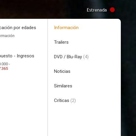
Estrenada
icación por edades
Información
ormación
Trailers
uesto - Ingresos
DVD / Blu-Ray
(4)
.000 -
7.365
Noticias
Similares
Críticas
(2)