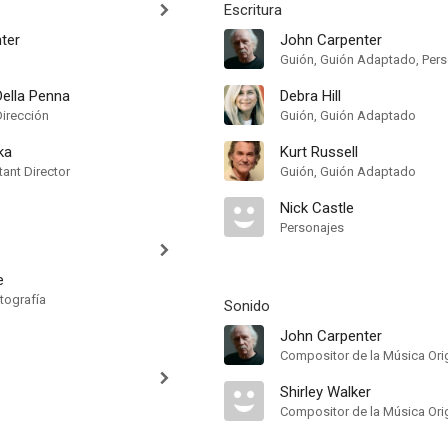
Escritura
ter
John Carpenter
Guión, Guión Adaptado, Per
 Della Penna
Debra Hill
Dirección
Guión, Guión Adaptado
ka
Kurt Russell
ant Director
Guión, Guión Adaptado
Nick Castle
Personajes
e
tografía
Sonido
John Carpenter
Compositor de la Música Orig
Shirley Walker
Compositor de la Música Orig