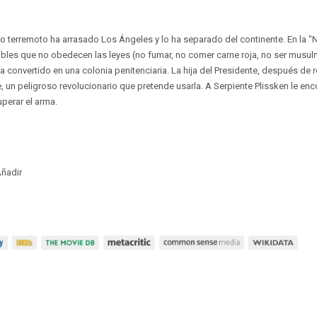
 terremoto ha arrasado Los Ángeles y lo ha separado del continente. En la "
bles que no obedecen las leyes (no fumar, no comer carne roja, no ser musul
 convertido en una colonia penitenciaria. La hija del Presidente, después de r
e, un peligroso revolucionario que pretende usarla. A Serpiente Plissken le e
uperar el arma.
ñadir