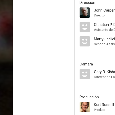
Dirección
John Carpen
Director
Christian P.
Asistente de 
Marty Jedlic
Second Assist
Cámara
Gary B. Kibb
Director de Fo
Producción
Kurt Russell
Productor