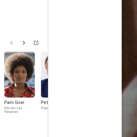
Pam Grier
Peter Fonda
Georges
Robert
Corraface
Carradine
Hershe Las
Pipeline
Palamas
Cuervo Jones
Skinhead