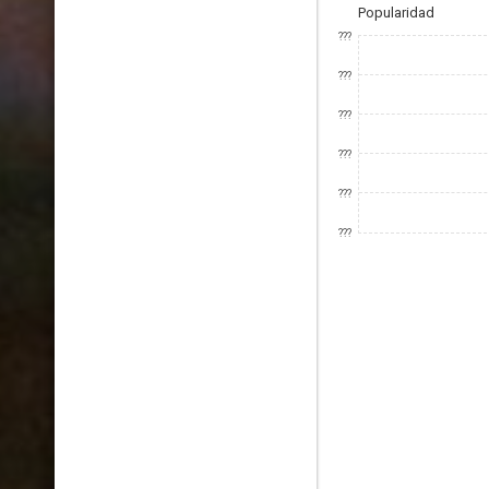
Popularidad
???
???
???
???
???
???