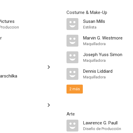
Costume & Make-Up
ictures
Susan Mills
Produccion
Estilista
r
Marvin G. Westmore
Maquilladora
Joseph Yuss Simon
Maquilladora
Dennis Liddiard
arschilka
Maquilladora
2 más
Arte
Lawrence G. Paull
Diseño de Producción