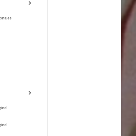
sonajes
inal
inal