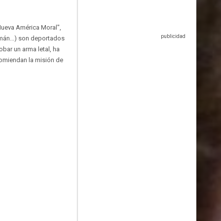
Nueva América Moral",
mán...) son deportados
obar un arma letal, ha
ncomiendan la misión de