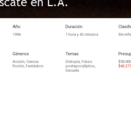
scate en L.A.
Año
Duración
Clasif
1996
1 hora y 42 minutos
Sin inf
Géneros
Temas
Presup
Acción
,
Ciencia
Distopía
,
Futuro
$50.000
ficción
,
Fantástico
postapocalíptico
,
$42.27
Secuela