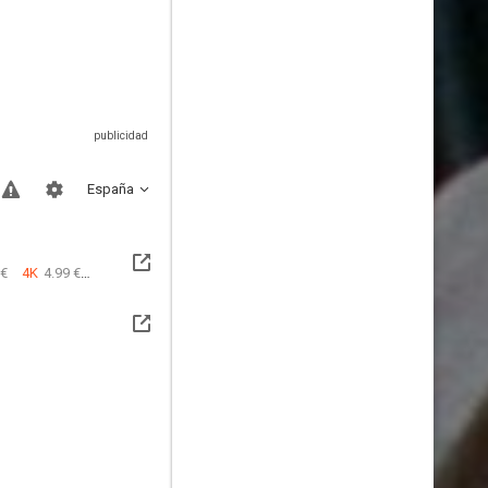
España
 €
4K
4.99 €