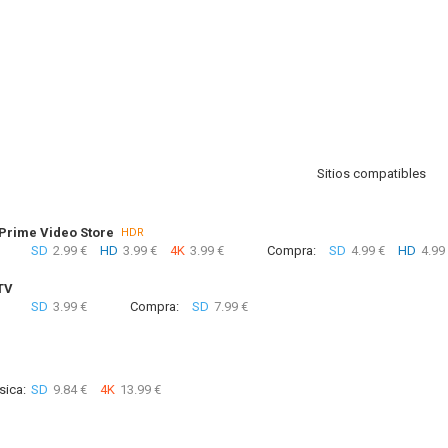
Sitios compatibles
rime Video Store
HDR
SD
2.99 €
HD
3.99 €
4K
3.99 €
Compra:
SD
4.99 €
HD
4.99
TV
SD
3.99 €
Compra:
SD
7.99 €
sica:
SD
9.84 €
4K
13.99 €