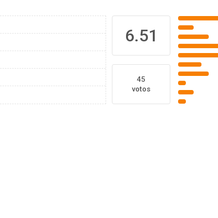
6.51
45
votos