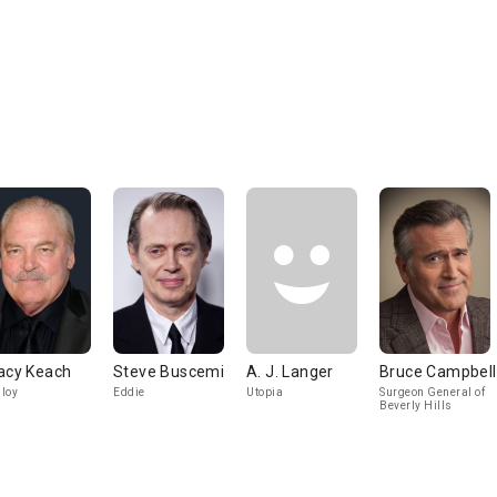
acy Keach
Steve Buscemi
A. J. Langer
Bruce Campbell
loy
Eddie
Utopia
Surgeon General of
Beverly Hills