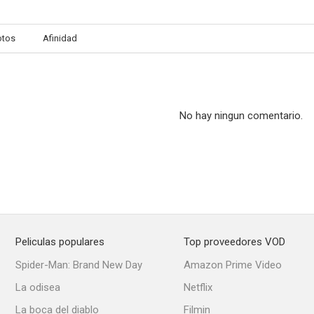
otos
Afinidad
Pregúntale a Alicia
Los cowboys
Bolsa de ca
4.8
4.7
No hay ningun comentario.
Peliculas populares
Top proveedores VOD
Justice
Un vampiro para mamá
Apagón en Nu
Spider-Man: Brand New Day
Amazon Prime Video
--
--
La odisea
Netflix
La boca del diablo
Filmin