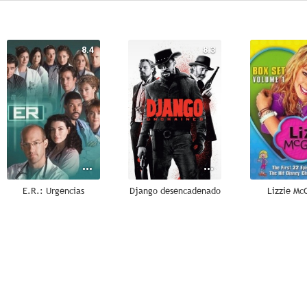
8.4
8.3
E.R.: Urgencias
Django desencadenado
Lizzie Mc
6.0
10