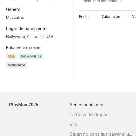
Género
Fecha
Valoración
V
Masculino
Lugar de nacimiento
Masacre en Central High
Hollywood, California, USA
5.0
Enlaces externos
PlayMax
2026
Series populares
Más allá de los límites de la realidad
La Casa del Dragón
2.7
Silo
Stuart no consigue salvar el universo