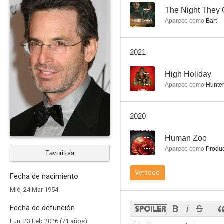
--
The Night The
Aparece como
Bart
Uno Rojo, división de choque
2021
6.5
--
High Holiday
Aparece como
Hunter
2020
--
Human Zoo
Aparece como
Produ
Favorito/a
La revancha de los novatos
Ver todo
Fecha de nacimiento
6.0
Mié, 24 Mar 1954
Fecha de defunción
Lun, 23 Feb 2026 (71 años)