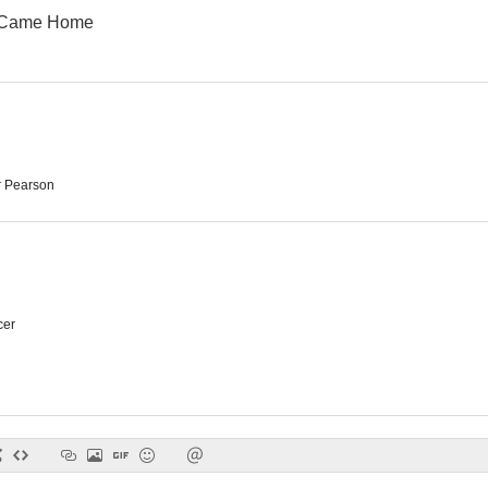
y Came Home
El Camaleón
Forajidos de leyenda
Supercr
6.1
6.0
 Pearson
cer
Cannonball! (AKA Carquake) (AKA Cannonball)
Jesse Stone: El beneficio de la duda
La dona
6.0
5.9