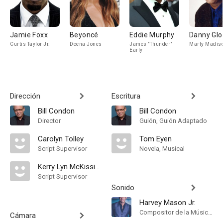
Jamie Foxx
Beyoncé
Eddie Murphy
Danny Glo
Curtis Taylor Jr.
Deena Jones
James "Thunder"
Marty Madis
Early
Dirección
Escritura
Bill Condon
Bill Condon
Director
Guión, Guión Adaptado
Carolyn Tolley
Tom Eyen
Script Supervisor
Novela, Musical
Kerry Lyn McKissick
Script Supervisor
Sonido
Harvey Mason Jr.
Compositor de la Música Original
Cámara