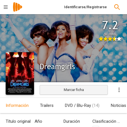
Identificarse/Registrarse
7.2
50 votos
Dreamgirls
Marcar ficha
Estrenada
Información
Trailers
DVD / Blu-Ray
(14)
Noticias
Título original
Año
Duración
Clasificación por edades