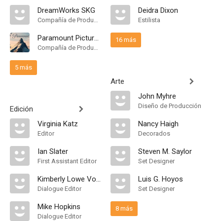
DreamWorks SKG
Deidra Dixon
Compañía de Produccion
Estilista
Paramount Pictures
16 más
Compañía de Produccion
5 más
Arte
John Myhre
Diseño de Producción
Edición
Virginia Katz
Nancy Haigh
Editor
Decorados
Ian Slater
Steven M. Saylor
First Assistant Editor
Set Designer
Kimberly Lowe Voigt
Luis G. Hoyos
Dialogue Editor
Set Designer
Mike Hopkins
8 más
Dialogue Editor