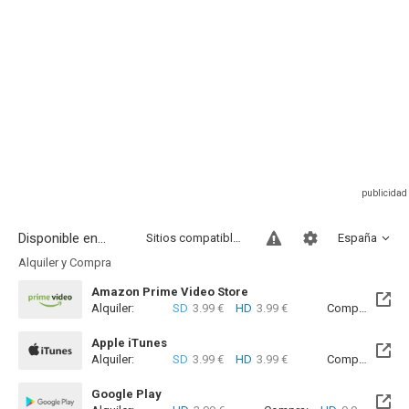
Disponible en...
Sitios compatibles
España
Alquiler y Compra
Amazon Prime Video Store
Alquiler:
SD
3.99 €
HD
3.99 €
Compra:
SD
4
Apple iTunes
Alquiler:
SD
3.99 €
HD
3.99 €
Compra:
SD
7
Google Play