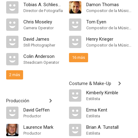
Tobias A. Schliessler
Damon Thomas
Director de Fotografía
Compositor de la Música Original
Chris Moseley
Tom Eyen
Camera Operator
Compositor de la Música Original
David James
Henry Krieger
Still Photographer
Compositor de la Música Original
Colin Anderson
16 más
Steadicam Operator
2 más
Costume & Make-Up
Kimberly Kimble
Estilista
Producción
David Geffen
Erma Kent
Productor
Estilista
Laurence Mark
Brian A. Tunstall
Productor
Estilista