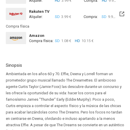
Alquiler:
HD
3.99 €
Compra:
HD
9.99 €
Rakuten TV
Alquiler:
SD
3.99 €
Compra:
SD
9.99 €
Compra física
Amazon
Compra física:
SD
1.08 €
HD
10.15 €
Sinopsis
Ambientada en los años 60 y 70. Effie, Deena y Lorrell forman un
prometedor grupo musical llamado The Dreamettes. El ambicioso
agente Curtis Taylor (Jamie Foxx) las descubre durante un concurso y
les ofrece la oportunidad de su vida: hacer los coros para el
famosísimo James "Thunder" Early (Eddie Murphy). Poco a poco,
Curtis empieza a controlar el aspecto físico y la música de las chicas
para acabar lanzándolas como The Dreams. Pero los focos no tardan
en centrarse en Deena, olvidando e incluso apartando a la menos
atractiva Effie. A pesar de que The Dreams se convierte en un auténtico