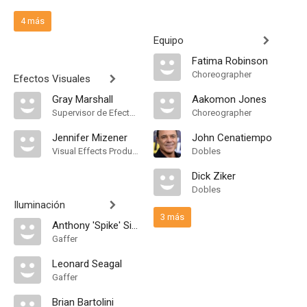
4 más
Equipo
Fatima Robinson
Choreographer
Efectos Visuales
Gray Marshall
Aakomon Jones
Supervisor de Efectos Visuales
Choreographer
Jennifer Mizener
John Cenatiempo
Visual Effects Producer
Dobles
Dick Ziker
Dobles
Iluminación
3 más
Anthony 'Spike' Simms
Gaffer
Leonard Seagal
Gaffer
Brian Bartolini