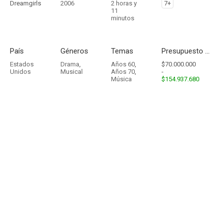
Dreamgirls
2006
2 horas y
7+
11
minutos
País
Géneros
Temas
Presupuesto - Ingresos
Estados
Drama
,
Años 60
,
$70.000.000
Unidos
Musical
Años 70
,
-
Música
$154.937.680