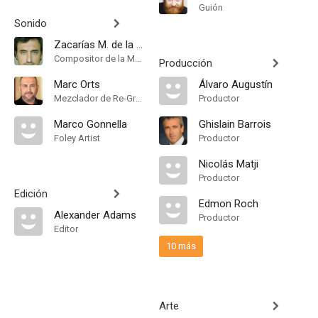
Guión
Sonido
Zacarías M. de la Riva
Compositor de la Música Original
Producción
Marc Orts
Álvaro Augustín
Mezclador de Re-Grabación de Sonido
Productor
Marco Gonnella
Ghislain Barrois
Foley Artist
Productor
Nicolás Matji
Productor
Edición
Edmon Roch
Alexander Adams
Productor
Editor
10 más
Arte