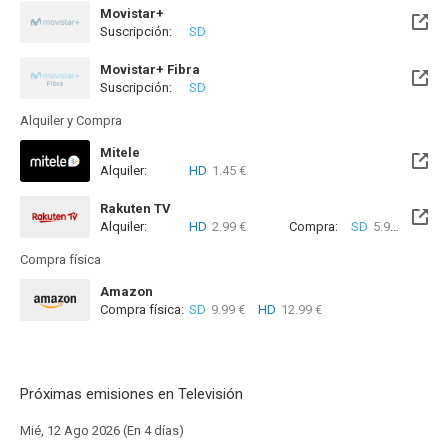
Movistar+
Suscripción:
SD
Próximamente. A partir del Jue, 13 Ago 2026 (En 5 días)
Movistar+ Fibra
Suscripción:
SD
Próximamente. A partir del Jue, 13 Ago 2026 (En 5 días)
Alquiler y Compra
Mitele
Alquiler:
HD
1.45 €
Disponible hasta el Mar, 19 Ene 2038 (Quedan 11 años)
Rakuten TV
Alquiler:
HD
2.99 €
Compra:
SD
5.99 €
HD
5
Compra física
Amazon
Compra física:
SD
9.99 €
HD
12.99 €
Próximas emisiones en Televisión
Mié, 12 Ago 2026 (En 4 días)