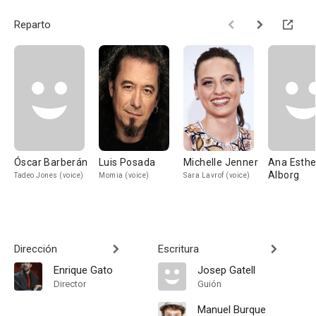
Reparto
Óscar Barberán
Luis Posada
Michelle Jenner
Ana Esthe
Alborg
Tadeo Jones (voice)
Momia (voice)
Sara Lavrof (voice)
Dirección
Escritura
Enrique Gato
Josep Gatell
Director
Guión
Manuel Burque