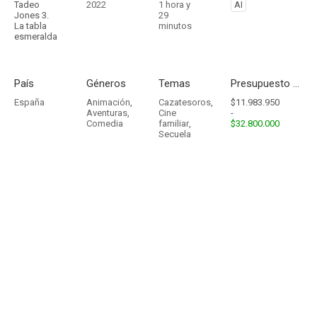
Tadeo
2022
1 hora y
AI
Jones 3.
29
La tabla
minutos
esmeralda
País
Géneros
Temas
Presupuesto - Ingresos
España
Animación
,
Cazatesoros
,
$11.983.950
Aventuras
,
Cine
-
Comedia
familiar
,
$32.800.000
Secuela