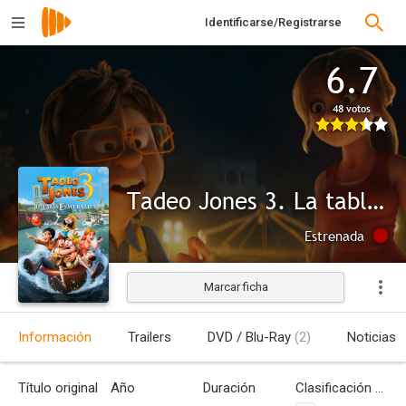
Identificarse/Registrarse
6.7
48 votos
Tadeo Jones 3. La tabla esmeralda
Estrenada
Marcar ficha
Información
Trailers
DVD / Blu-Ray
(2)
Noticias
Título original
Año
Duración
Clasificación por edades