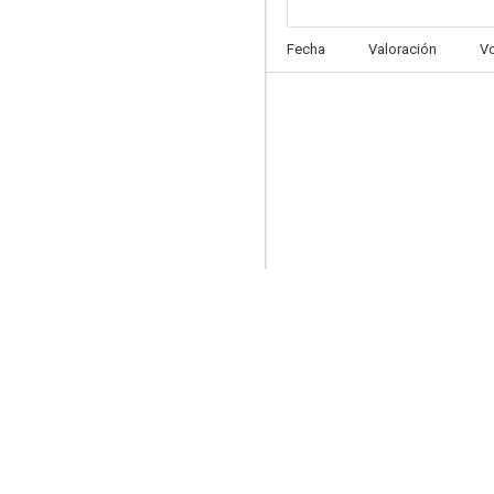
Gente hablando
Fecha
Valoración
V
6.8
Es por su bien
4.8