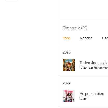
7.3
Filmografía (30)
Todo
Reparto
Esc
2026
Perdona si te llamo amor
6.7
--
Tadeo Jones y l
Guión
,
Guión Adapta
2024
6.8
Es por su bien
Guión