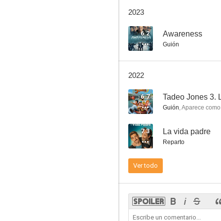
Es por tu bien
2023
6.2
6.2
Awareness
Guión
2022
6.7
Tadeo Jones 3. 
Guión
,
Aparece como
Awareness
7.3
La vida padre
8.9
Reparto
Ver todo