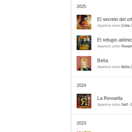
2025
La cocinera de Castamar
7.1
El secreto del or
Aparece como
Celia 
6.9
5.8
El refugio atómi
Aparece como
Roxan
--
Bella
Aparece como
Bella (
2024
Atrapa la bandera
6.6
7.3
La Revuelta
Aparece como
Self - 
2023