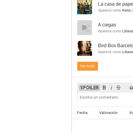
7.4
La casa de papel
Aparece como
Keila
(
6.5
A ciegas
Las aventuras de Tadeo Jones
Aparece como
Lilian
6.4
5.3
Bird Box Barcel
Aparece como
Lilian
Ver todo
La sombra de la ley
6.3
Fecha
Valoración
V