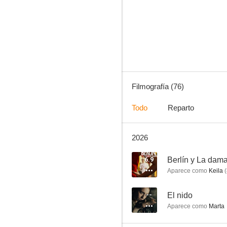
Los hombres de Paco
7.6
Filmografía (76)
Todo
Reparto
2026
La catedral del mar
7.3
6.9
Berlín y La dama
Aparece como
Keila
(
--
El nido
Aparece como
Marta