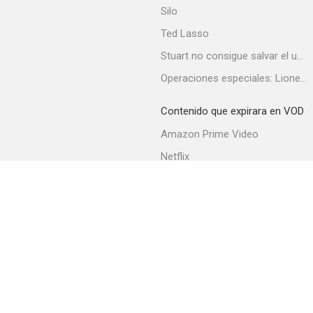
Silo
Ted Lasso
Stuart no consigue salvar el universo
Sidecars: Mundo fragil
Operaciones especiales: Lioness
--
Contenido que expirara en VOD
Amazon Prime Video
Netflix
Filmin
Movistar+
Movistar+ Fibra
Nubes de verano