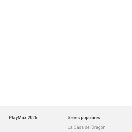
Una vez
--
Cómo se hizo 'Isabel'
--
PlayMax
2026
Series populares
La Casa del Dragón