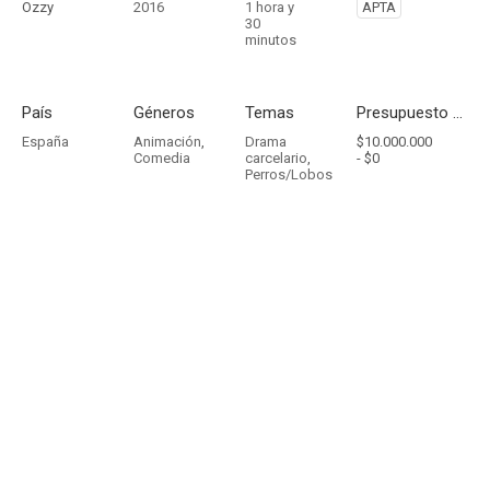
Ozzy
2016
1 hora y
APTA
30
minutos
País
Géneros
Temas
Presupuesto - Ingresos
España
Animación
,
Drama
$10.000.000
Comedia
carcelario
,
-
$0
Perros/Lobos