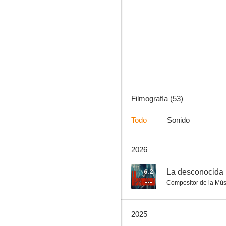
Zipi y Zape y la isla del capitán
6.4
Filmografía (53)
Todo
Sonido
2026
La bella y la bestia
6.2
6.2
La desconocida
Compositor de la Mús
2025