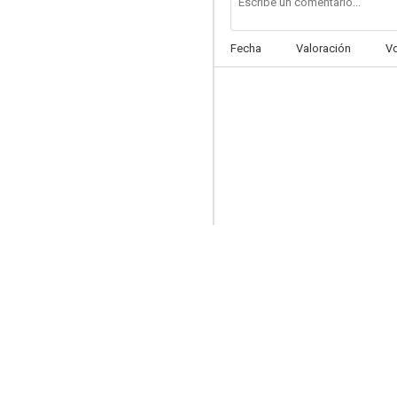
Fecha
Valoración
V
El tren de la bruja
7.3
Blancanieves
7.0