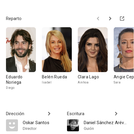
Reparto
Eduardo
Belén Rueda
Clara Lago
Angie Ce
Noriega
Isabel
Ainhoa
Sara
Diego
Dirección
Escritura
Oskar Santos
Daniel Sánchez Arévalo
Director
Guión