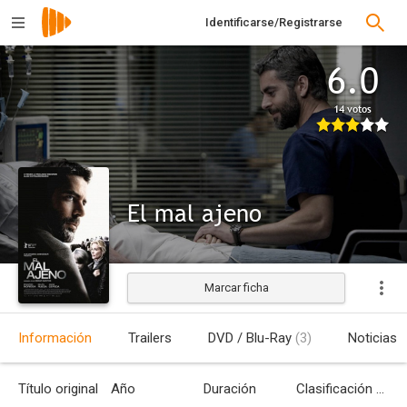
Identificarse/Registrarse
6.0
14 votos
El mal ajeno
Marcar ficha
Estrenada
Información
Trailers
DVD / Blu-Ray
(3)
Noticias
Título original
Año
Duración
Clasificación por edades