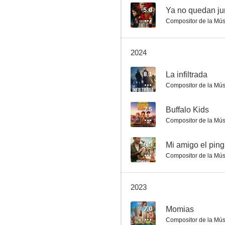
5.0
Ya no quedan ju
Compositor de la Mús
Los renglones torcidos de Dios
2024
7.3
8.1
La infiltrada
Compositor de la Mús
7.5
Buffalo Kids
Compositor de la Mús
6.5
Mi amigo el pin
Compositor de la Mús
Los ojos de Julia
7.1
2023
7.0
Momias
Compositor de la Mús