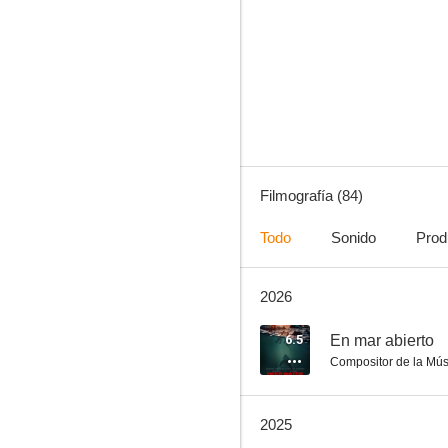
El inocente
7.9
Filmografía (84)
Todo
Sonido
Prod
2026
Lo imposible
7.8
6.5
En mar abierto
Compositor de la Mús
2025