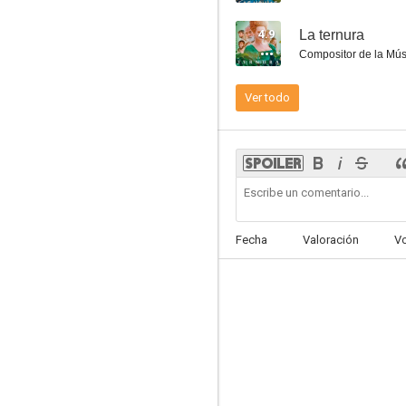
4.9
La ternura
Compositor de la Mús
Ver todo
El guardián invisible
6.9
Fecha
Valoración
V
Ofrenda a la tormenta
6.8