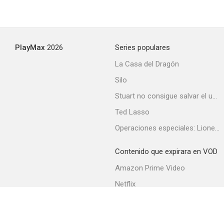
El tesoro de Barracuda
PlayMax
2026
Series populares
--
La Casa del Dragón
Silo
Stuart no consigue salvar el universo
Ted Lasso
Operaciones especiales: Lioness
Contenido que expirara en VOD
Gesto
Amazon Prime Video
--
Netflix
Filmin
Movistar+