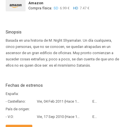
Amazon
Compra física:
SD
6.99 €
HD
7.47 €
Sinopsis
Basada en una historia de M. Night Shyamalan. Un día cualquiera,
cinco personas, que no se conocen, se quedan atrapadas en un
ascensor de un gran edificio de oficinas. Muy pronto comienzan a
suceder cosas extrañas y, poco a poco, se dan cuenta de que uno de
ellos no es quien dice ser: es el mismísimo Satanás.
Fechas de estrenos
España:
- Castellano:
Vie, 04 Feb 2011 (Hace 15 años y 6 meses)
Estreno
País de origen:
- V.O:
Vie, 17 Sep 2010 (Hace 15 años y 10 meses)
Estreno