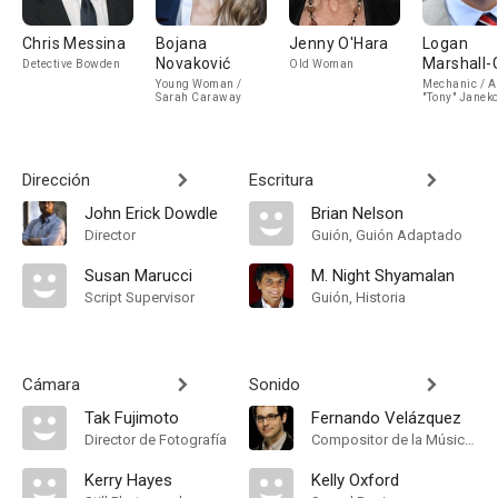
Chris Messina
Bojana
Jenny O'Hara
Logan
Novaković
Marshall-
Detective Bowden
Old Woman
Young Woman /
Mechanic / A
Sarah Caraway
"Tony" Janek
Dirección
Escritura
John Erick Dowdle
Brian Nelson
Director
Guión, Guión Adaptado
Susan Marucci
M. Night Shyamalan
Script Supervisor
Guión, Historia
Cámara
Sonido
Tak Fujimoto
Fernando Velázquez
Director de Fotografía
Compositor de la Música Original
Kerry Hayes
Kelly Oxford