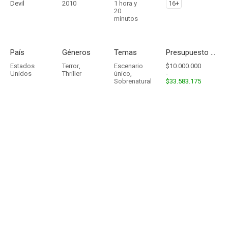
Devil
2010
1 hora y
16+
20
minutos
País
Géneros
Temas
Presupuesto - Ingresos
Estados
Terror
,
Escenario
$10.000.000
Unidos
Thriller
único
,
-
Sobrenatural
$33.583.175