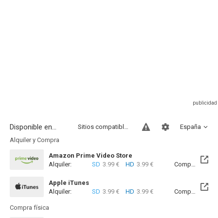
Disponible en...
Sitios compatibles
España
Alquiler y Compra
Amazon Prime Video Store
Alquiler:
SD
3.99 €
HD
3.99 €
Compra:
SD
5
Apple iTunes
Alquiler:
SD
3.99 €
HD
3.99 €
Compra:
SD
5
Compra física