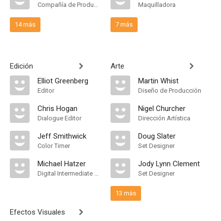
Compañía de Produccion
Maquilladora
14 más
7 más
Edición
Arte
Elliot Greenberg
Martin Whist
Editor
Diseño de Producción
Chris Hogan
Nigel Churcher
Dialogue Editor
Dirección Artística
Jeff Smithwick
Doug Slater
Color Timer
Set Designer
Michael Hatzer
Jody Lynn Clement
Digital Intermediate Colorist
Set Designer
13 más
Efectos Visuales