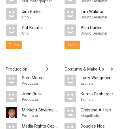
Still Photographer
Sound Designer
Jim Parker
Tim Walston
Grip
Sound Designer
Pat Krauter
Alan Rankin
Grip
Sound Designer
7 más
7 más
Producción
Costume & Make-Up
Sam Mercer
Larry Waggoner
Productor
Estilista
John Rusk
Karola Dirnberger
Productor
Estilista
M. Night Shyamalan
Christine A. Hart
Productor
Maquilladora
Media Rights Capital
Douglas Noe