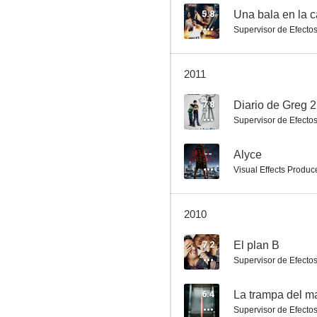
5.8
Una bala en la 
Supervisor de Efecto
La dalia negra
2011
6.8
7.8
Supervisor de Efecto
--
Alyce
Visual Effects Produc
2010
Stay Alive
7.2
El plan B
6.6
Supervisor de Efecto
6.4
La trampa del m
Supervisor de Efecto