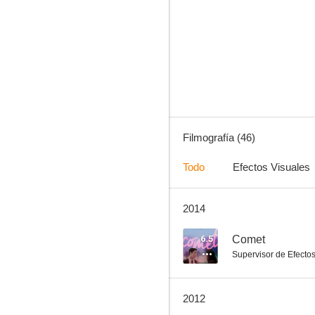
Mejor... imposible
7.5
Filmografía (46)
Todo
Efectos Visuales
2014
¡Olvídate de mí!
7.0
6.5
Comet
Supervisor de Efecto
2012