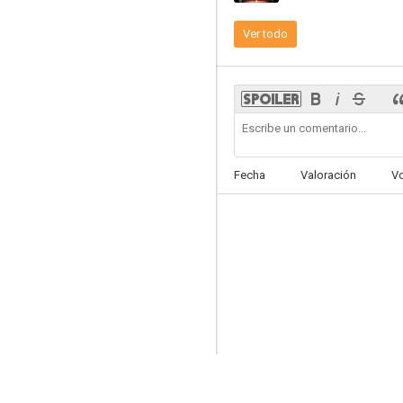
Ver todo
Un canguro superduro
6.1
Fecha
Valoración
V
Halloween II (H2)
5.5