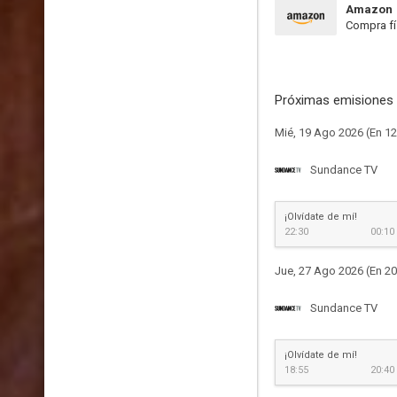
Amazon
Compra fí
Próximas emisiones 
Mié, 19 Ago 2026 (En 12
Sundance TV
¡Olvídate de mí!
22:30
00:10
Jue, 27 Ago 2026 (En 20
Sundance TV
¡Olvídate de mí!
18:55
20:40