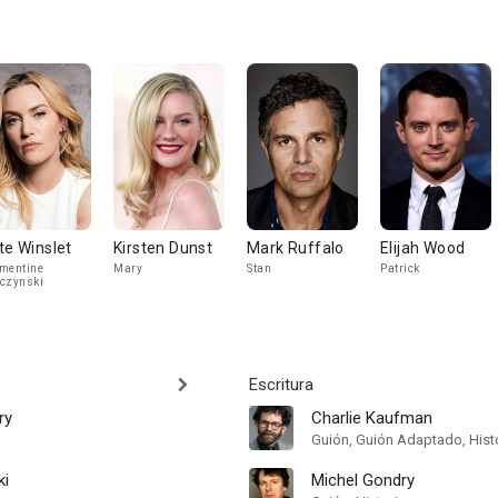
te Winslet
Kirsten Dunst
Mark Ruffalo
Elijah Wood
mentine
Mary
Stan
Patrick
czynski
Escritura
ry
Charlie Kaufman
Guión, Guión Adaptado, Hist
ki
Michel Gondry