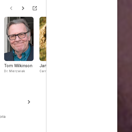
Tom Wilkinson
Jane Adams
David Cross
Deirdre
O'Connell
Dr. Mierzwiak
Carrie
Rob
Hollis
oria