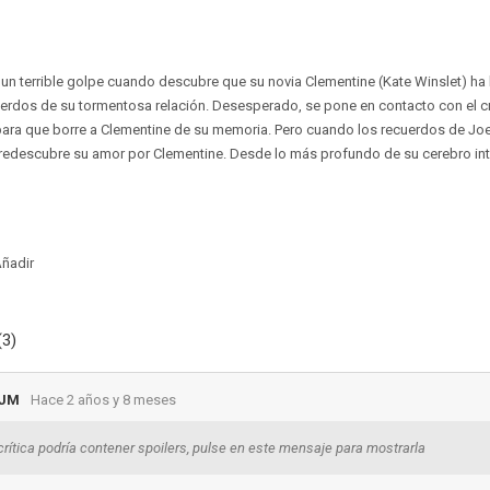
e un terrible golpe cuando descubre que su novia Clementine (Kate Winslet) h
erdos de su tormentosa relación. Desesperado, se pone en contacto con el cr
para que borre a Clementine de su memoria. Pero cuando los recuerdos de Jo
redescubre su amor por Clementine. Desde lo más profundo de su cerebro inte
ñadir
(3)
SJM
Hace 2 años y 8 meses
crítica podría contener spoilers, pulse en este mensaje para mostrarla