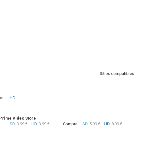
Sitios compatibles
ón:
HD
rime Video Store
SD
3.99 €
HD
3.99 €
Compra:
SD
5.99 €
HD
8.99 €