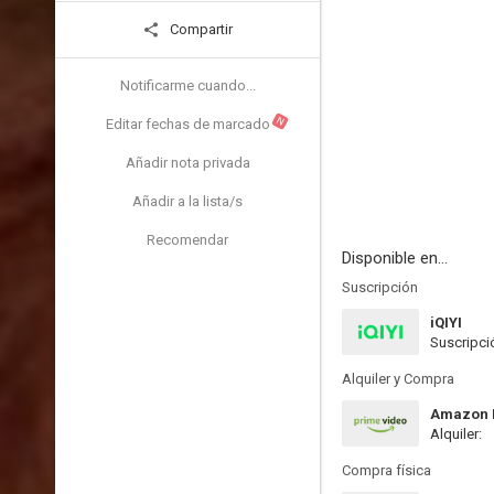
Compartir
Notificarme cuando...
N
Editar fechas de marcado
Añadir nota privada
Añadir a la lista/s
Recomendar
Disponible en...
Suscripción
iQIYI
Suscripci
Alquiler y Compra
Amazon P
Alquiler:
Compra física