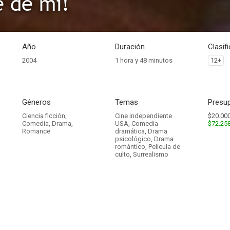
e de mí!
Año
Duración
Clasif
2004
1 hora y 48 minutos
12+
Géneros
Temas
Presup
Ciencia ficción
,
Cine independiente
$20.000
Comedia
,
Drama
,
USA
,
Comedia
$72.25
Romance
dramática
,
Drama
psicológico
,
Drama
romántico
,
Película de
culto
,
Surrealismo