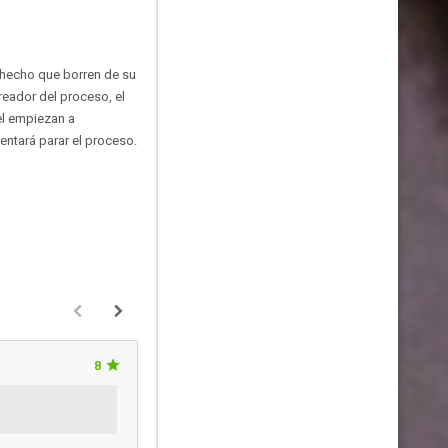
a hecho que borren de su
eador del proceso, el
el empiezan a
ntará parar el proceso.
8
manuela1999
Hace 9 años y 5 
Esta crítica podría contener spo