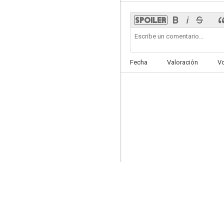
Luke Cage
Fecha
Valoración
V
7.5
Moonlight
7.0