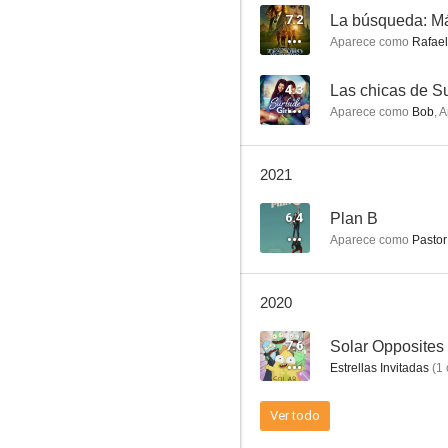
7.2
Aparece como
Rafael
Padres forzosos
4.3
Las chicas de Su
Aparece como
Bob
,
A
7.8
2021
6.4
Plan B
Aparece como
Pastor
2020
Numb3rs
7.6
Solar Opposites
7.6
Estrellas Invitadas
(
1
Ver todo