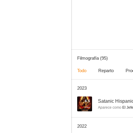
Psych
8.4
Filmografía (95)
Todo
Reparto
Pro
2023
E.R.: Urgencias
8.2
4.5
Satanic Hispani
Aparece como
El Jef
2022