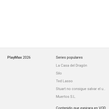
Mosaic
4.3
PlayMax
2026
Series populares
La Casa del Dragón
Silo
Las chicas de Surfside
Ted Lasso
--
Stuart no consigue salvar el universo
Muertos S.L.
Contenido que expirara en VOD