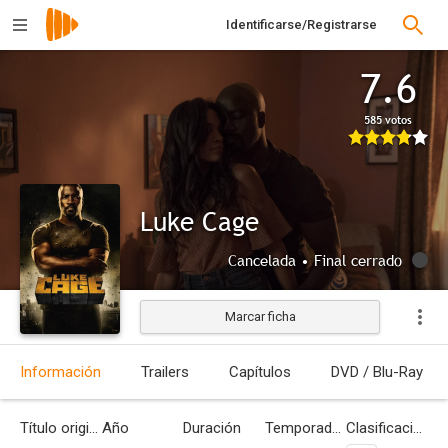
Identificarse/Registrarse
7.6
585 votos
Luke Cage
Cancelada • Final cerrado
Marcar ficha
Información
Trailers
Capítulos
DVD / Blu-Ray
Título original
Año
Duración
Temporadas
Clasificación por edades