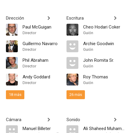
Dirección
Escritura
Paul McGuigan
Cheo Hodari Coker
Director
Guión
Guillermo Navarro
Archie Goodwin
Director
Guión
Phil Abraham
John Romita Sr.
Director
Guión
Andy Goddard
Roy Thomas
Director
Guión
18 más
26 más
Cámara
Sonido
Manuel Billeter
Ali Shaheed Muhammad