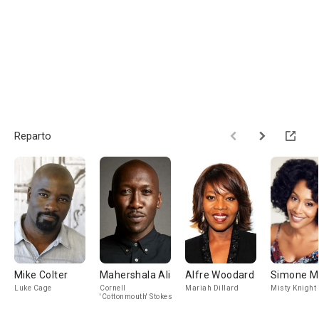
Reparto
Mike Colter
Mahershala Ali
Alfre Woodard
Simone Mi
Luke Cage
Cornell
Mariah Dillard
Misty Knight
'Cottonmouth' Stokes