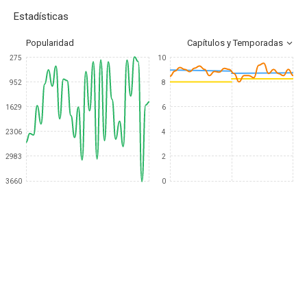
Estadísticas
Popularidad
Capítulos y Temporadas
275
10
952
8
1629
6
2306
4
2983
2
3660
0