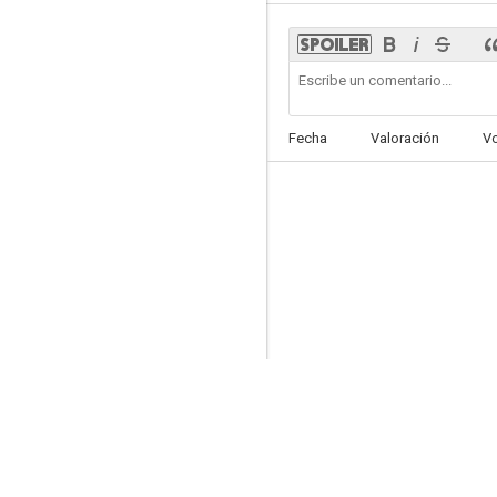
Elementary
Fecha
Valoración
V
8.0
Medium
7.6