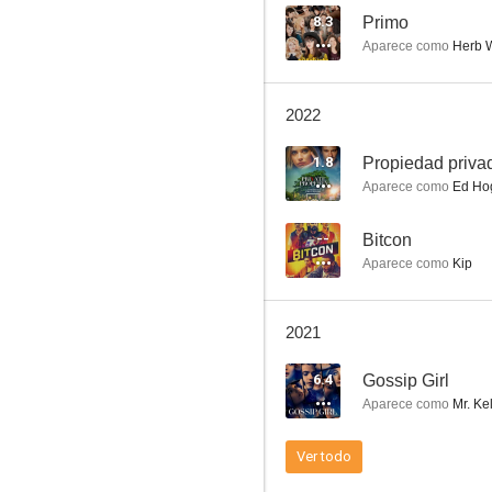
8.3
Primo
Aparece como
Herb 
The Blacklist
2022
8.5
1.8
Propiedad priva
Aparece como
Ed Ho
--
Bitcon
Aparece como
Kip
2021
Último aviso
6.4
Gossip Girl
8.3
Aparece como
Mr. Kel
Ver todo