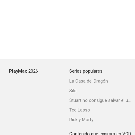
Into the Dark: All That We Destroy
5.8
PlayMax
2026
Series populares
La Casa del Dragón
Silo
Hoffa, un pulso al poder
Stuart no consigue salvar el universo
3.0
Ted Lasso
Rick y Morty
Contenido que expirara en VOD