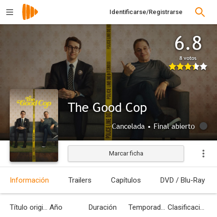
Identificarse/Registrarse
6.8
8 votos
The Good Cop
Cancelada • Final abierto
Marcar ficha
Información
Trailers
Capítulos
DVD / Blu-Ray
Título original
Año
Duración
Temporadas
Clasificación por edades