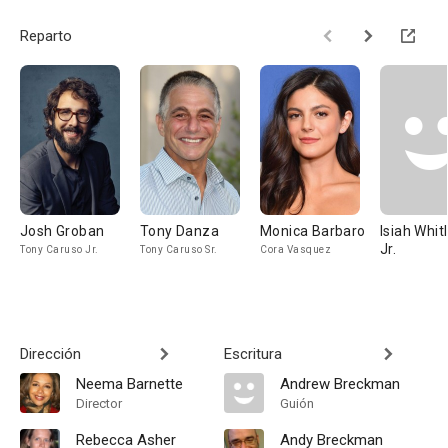
Reparto
Josh Groban
Tony Danza
Monica Barbaro
Isiah Whit
Jr.
Tony Caruso Jr.
Tony Caruso Sr.
Cora Vasquez
Dirección
Escritura
Neema Barnette
Andrew Breckman
Director
Guión
Rebecca Asher
Andy Breckman