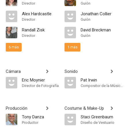
Director
Guión
Alex Hardcastle
Jonathan Collier
Director
Guión
Randall Zisk
David Breckman
Director
Guión
6 más
1 más
Cámara
Sonido
Eric Moynier
Pat Irwin
Director de Fotografía
Compositor de la Música Original
Producción
Costume & Make-Up
Tony Danza
Staci Greenbaum
Productor
Diseño de Vestuario