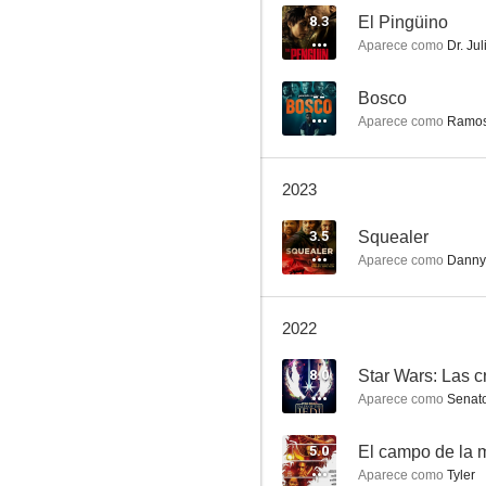
8.3
El Pingüino
Aparece como
Dr. Ju
El Pingüino
--
Bosco
Aparece como
Ramo
7.9
2023
3.5
Squealer
Aparece como
Danny
2022
CSI: Miami
8.0
Star Wars: Las c
7.6
Aparece como
Senator
5.0
El campo de la 
Aparece como
Tyler