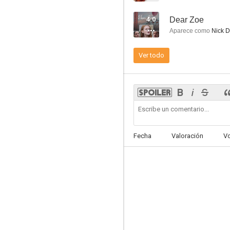
4.0
Dear Zoe
Aparece como
Nick 
Ver todo
Luke Cage
6.6
Fecha
Valoración
V
Alcatraz
8.8