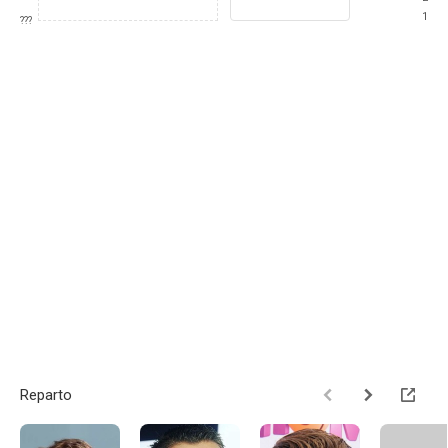
1
???
Reparto