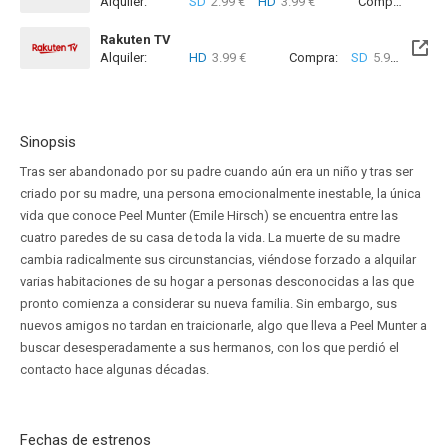
Alquiler:
SD
2.99 €
HD
3.99 €
Compra:
SD
5
Rakuten TV
Alquiler:
HD
3.99 €
Compra:
SD
5.99 €
HD
9
Sinopsis
Tras ser abandonado por su padre cuando aún era un niño y tras ser
criado por su madre, una persona emocionalmente inestable, la única
vida que conoce Peel Munter (Emile Hirsch) se encuentra entre las
cuatro paredes de su casa de toda la vida. La muerte de su madre
cambia radicalmente sus circunstancias, viéndose forzado a alquilar
varias habitaciones de su hogar a personas desconocidas a las que
pronto comienza a considerar su nueva familia. Sin embargo, sus
nuevos amigos no tardan en traicionarle, algo que lleva a Peel Munter a
buscar desesperadamente a sus hermanos, con los que perdió el
contacto hace algunas décadas.
Fechas de estrenos