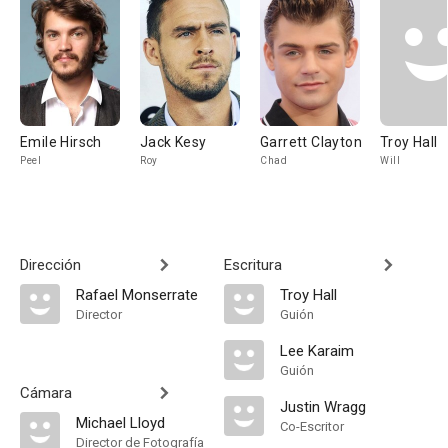
Emile Hirsch
Jack Kesy
Garrett Clayton
Troy Hall
Peel
Roy
Chad
Will
Dirección
Escritura
Rafael Monserrate
Troy Hall
Director
Guión
Lee Karaim
Guión
Cámara
Justin Wragg
Michael Lloyd
Co-Escritor
Director de Fotografía