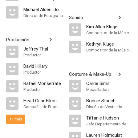
Michael Alden Lloyd
Director de Fotografía
Sonido
Kim Allen Kluge
Compositor de la Música Original
Producción
Kathryn Kluge
Jeffrey Thal
Compositor de la Música Original
Productor
David Hillary
Productor
Costume & Make-Up
Rafael Monserrate
Carrie Sims
Productor
Maquilladora
Head Gear Films
Bonnie Stauch
Compañía de Produccion
Diseño de Vestuario
Tiffanie Hudson
11 más
Jefe Departamento de Maquillaje
Lauren Holmquist