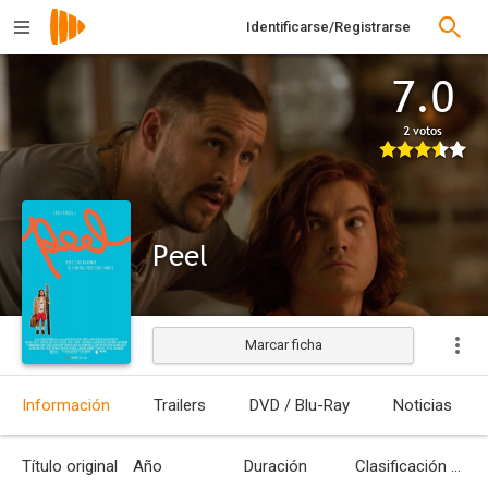
Identificarse/Registrarse
7.0
2 votos
Peel
Marcar ficha
Estrenada
Información
Trailers
DVD / Blu-Ray
Noticias
Título original
Año
Duración
Clasificación por edades