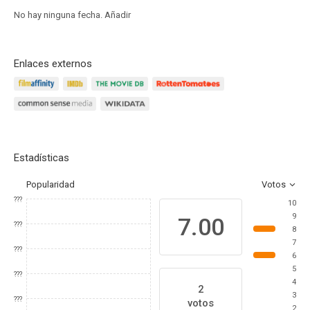
No hay ninguna fecha.
Añadir
Enlaces externos
Estadísticas
Popularidad
Votos
???
10
9
7.00
???
8
7
???
6
5
???
4
2
3
???
votos
2