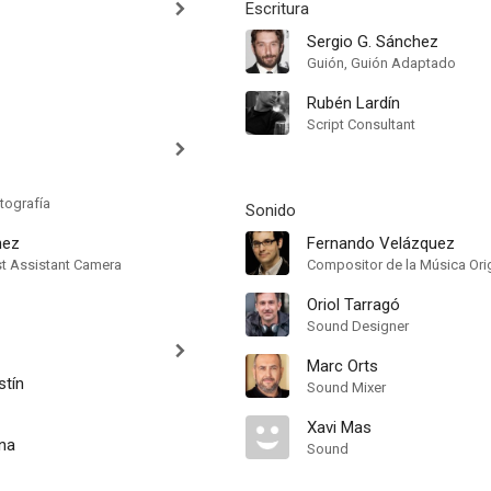
Escritura
Sergio G. Sánchez
Guión, Guión Adaptado
Rubén Lardín
Script Consultant
tografía
Sonido
nez
Fernando Velázquez
st Assistant Camera
Compositor de la Música Orig
Oriol Tarragó
Sound Designer
Marc Orts
stín
Sound Mixer
Xavi Mas
na
Sound