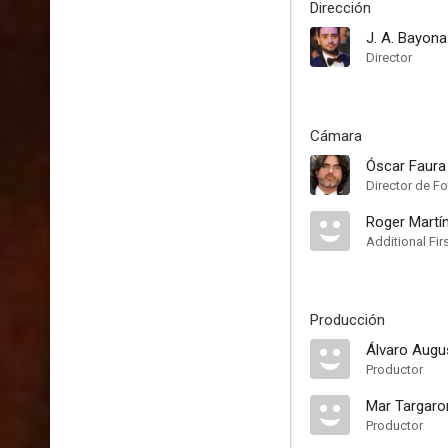
Dirección
J. A. Bayona
Director
Cámara
Óscar Faura
Director de Fo
Roger Martí
Additional Fir
Producción
Álvaro Augu
Productor
Mar Targaro
Productor