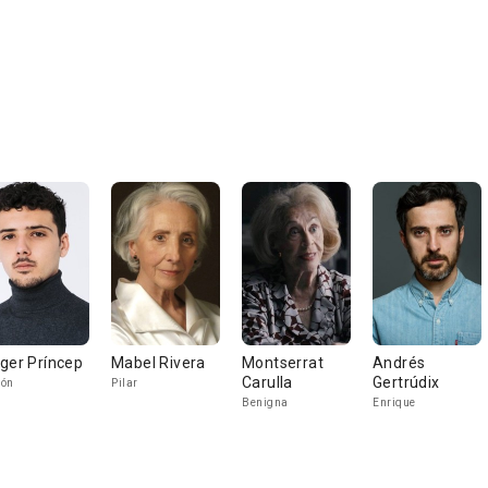
ger Príncep
Mabel Rivera
Montserrat
Andrés
Carulla
Gertrúdix
món
Pilar
Benigna
Enrique