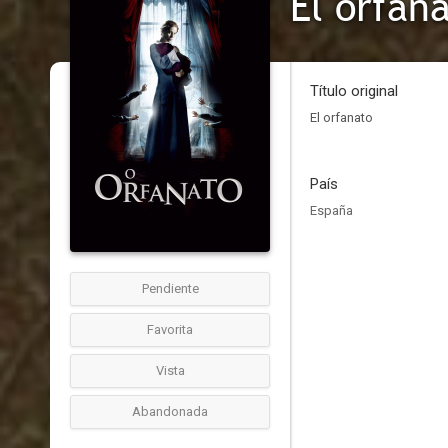
El orfan
Título original
El orfanato
País
España
Pendiente
Favorita
Vista
Abandonada