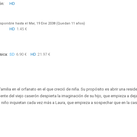
ón:
HD
sponible hasta el Mar, 19 Ene 2038 (Quedan 11 años)
HD
1.45 €
sica:
SD
6.90 €
HD
21.97 €
familia en el orfanato en el que creció de niña. Su propósito es abrir una resid
nte del viejo caserón despierta la imaginación de su hijo, que empieza a dejar
l niño inquietan cada vez más a Laura, que empieza a sospechar que en la ca