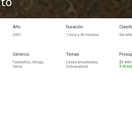
ato
Año
Duración
Clasif
2007
1 hora y 40 minutos
Sin inf
Géneros
Temas
Presup
Fantástico
,
Intriga
,
Casas encantadas
,
$3.400.
Terror
Sobrenatural
$78.63