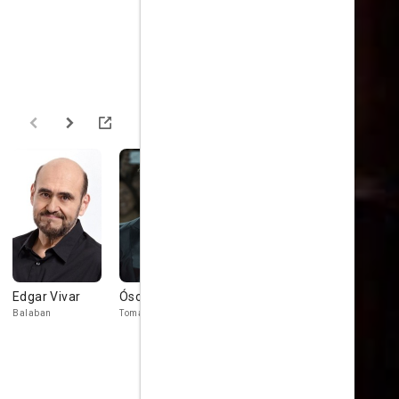
Edgar Vivar
Óscar Casas
Geraldine
Carmen Ló
Chaplin
Balaban
Tomás
Alicia
Aurora