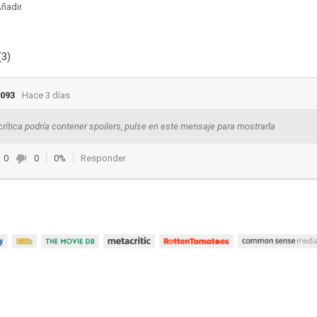
ñadir
(3)
093
Hace 3 días
crítica podría contener spoilers, pulse en este mensaje para mostrarla
0
0
0%
Responder