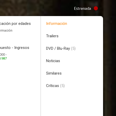
Estrenada
icación por edades
Información
ormación
Trailers
uesto - Ingresos
DVD / Blu-Ray
(5)
000 -
8.987
Noticias
Similares
Críticas
(5)