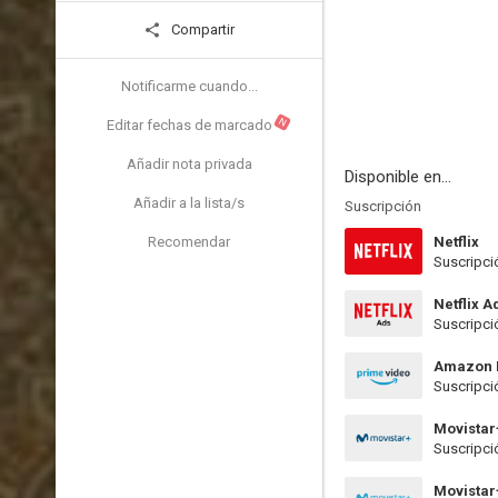
Compartir
Notificarme cuando...
N
Editar fechas de marcado
Añadir nota privada
Disponible en...
Añadir a la lista/s
Suscripción
Recomendar
Netflix
Suscripci
Netflix A
Suscripci
Amazon 
Suscripci
Movistar
Suscripci
Movistar