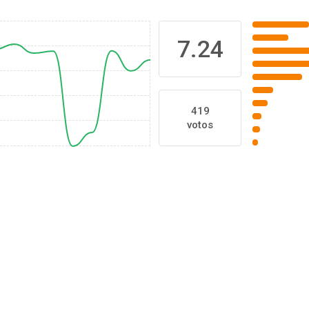
7.24
419
votos