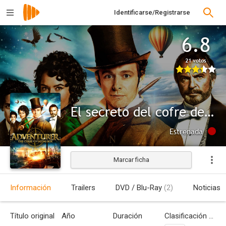
Identificarse/Registrarse
6.8
21 votos
El secreto del cofre de Midas
Estrenada
Marcar ficha
Información
Trailers
DVD / Blu-Ray
(2)
Noticias
Título original
Año
Duración
Clasificación por edades