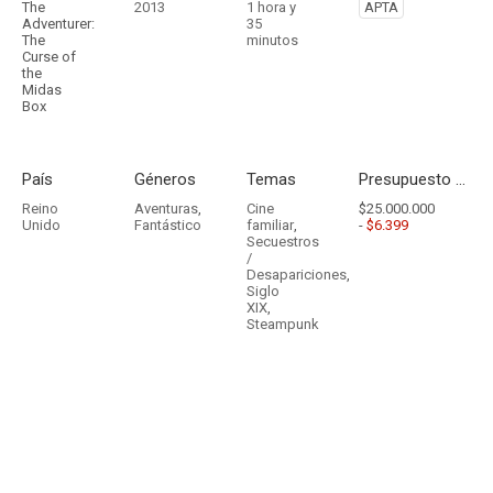
The
2013
1 hora y
APTA
Adventurer:
35
The
minutos
Curse of
the
Midas
Box
País
Géneros
Temas
Presupuesto - Ingresos
Reino
Aventuras
,
Cine
$25.000.000
Unido
Fantástico
familiar
,
-
$6.399
Secuestros
/
Desapariciones
,
Siglo
XIX
,
Steampunk