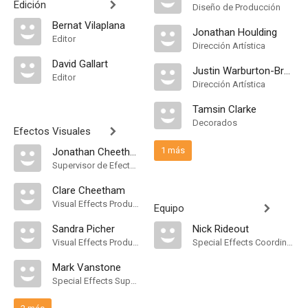
Edición
Diseño de Producción
Bernat Vilaplana
Jonathan Houlding
Editor
Dirección Artística
David Gallart
Justin Warburton-Brown
Editor
Dirección Artística
Tamsin Clarke
Decorados
Efectos Visuales
1 más
Jonathan Cheetham
Supervisor de Efectos Visuales
Clare Cheetham
Visual Effects Producer
Equipo
Sandra Picher
Nick Rideout
Visual Effects Producer
Special Effects Coordinator
Mark Vanstone
Special Effects Supervisor