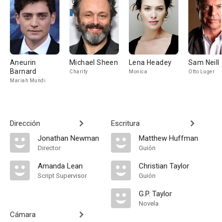
Aneurin
Michael Sheen
Lena Headey
Sam Neill
Barnard
Charity
Monica
Otto Luger
Mariah Mundi
Dirección
Escritura
Jonathan Newman
Matthew Huffman
Director
Guión
Amanda Lean
Christian Taylor
Script Supervisor
Guión
G.P. Taylor
Novela
Cámara