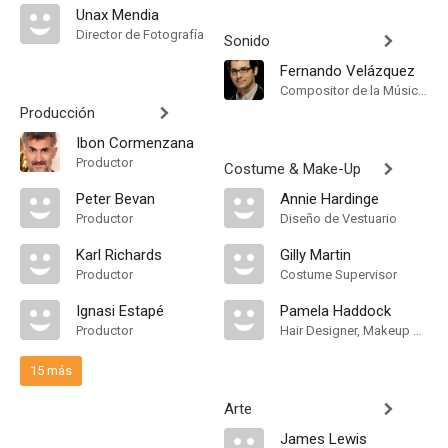
Unax Mendia
Director de Fotografía
Sonido
Fernando Velázquez
Compositor de la Música Original
Producción
Ibon Cormenzana
Productor
Costume & Make-Up
Peter Bevan
Annie Hardinge
Productor
Diseño de Vestuario
Karl Richards
Gilly Martin
Productor
Costume Supervisor
Ignasi Estapé
Pamela Haddock
Productor
Hair Designer, Makeup Designer
15 más
Arte
James Lewis