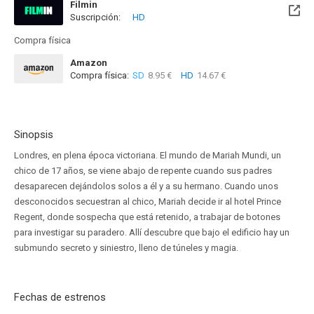
Filmin
Suscripción:
HD
Disponible hasta el Sab, 14 Jul 2029 (Quedan 2 años)
Compra física
Amazon
Compra física:
SD
8.95 €
HD
14.67 €
Sinopsis
Londres, en plena época victoriana. El mundo de Mariah Mundi, un
chico de 17 años, se viene abajo de repente cuando sus padres
desaparecen dejándolos solos a él y a su hermano. Cuando unos
desconocidos secuestran al chico, Mariah decide ir al hotel Prince
Regent, donde sospecha que está retenido, a trabajar de botones
para investigar su paradero. Allí descubre que bajo el edificio hay un
submundo secreto y siniestro, lleno de túneles y magia.
Fechas de estrenos