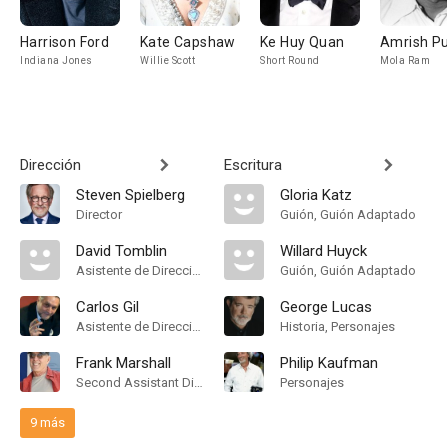
Harrison Ford
Kate Capshaw
Ke Huy Quan
Amrish Pu
Indiana Jones
Willie Scott
Short Round
Mola Ram
Dirección
Escritura
Steven Spielberg
Gloria Katz
Director
Guión, Guión Adaptado
David Tomblin
Willard Huyck
Asistente de Dirección
Guión, Guión Adaptado
Carlos Gil
George Lucas
Asistente de Dirección
Historia, Personajes
Frank Marshall
Philip Kaufman
Second Assistant Director
Personajes
9 más