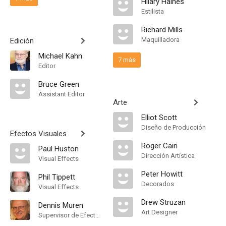
Hilary Haines
Estilista
Richard Mills
Maquilladora
Edición
Michael Kahn
7 más
Editor
Bruce Green
Assistant Editor
Arte
Elliot Scott
Diseño de Producción
Efectos Visuales
Roger Cain
Paul Huston
Dirección Artística
Visual Effects
Peter Howitt
Phil Tippett
Decorados
Visual Effects
Drew Struzan
Dennis Muren
Art Designer
Supervisor de Efectos Visuales