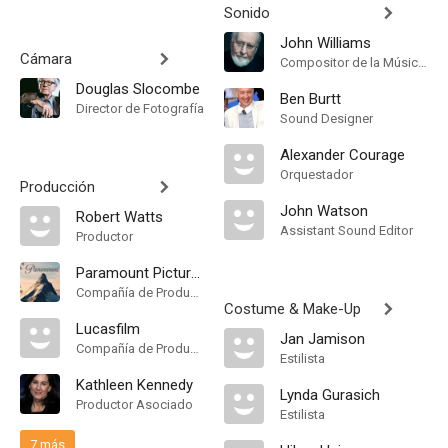
Sonido
John Williams
Cámara
Compositor de la Música Original
Douglas Slocombe
Ben Burtt
Director de Fotografía
Sound Designer
Alexander Courage
Orquestador
Producción
John Watson
Robert Watts
Assistant Sound Editor
Productor
Paramount Pictures
Compañía de Produccion
Costume & Make-Up
Lucasfilm
Jan Jamison
Compañía de Produccion
Estilista
Kathleen Kennedy
Lynda Gurasich
Productor Asociado
Estilista
7 más