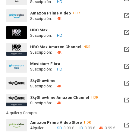
Suscripción:
HD
Disponible hasta el Mié, 26 Ago 2026 (Quedan 20 días)
Amazon Prime Video
HDR
Suscripción:
4K
HBO Max
Suscripción:
HD
Disponible hasta el Jue, 03 Sep 2026 (Quedan 28 días)
HBO Max Amazon Channel
HDR
Suscripción:
4K
Movistar+ Fibra
Suscripción:
HD
Disponible hasta el Jue, 03 Sep 2026 (Quedan 28 días)
SkyShowtime
Suscripción:
4K
Disponible hasta el Mié, 30 Jun 2027 (Quedan 10 meses)
SkyShowtime Amazon Channel
HDR
Suscripción:
4K
Alquiler y Compra
Amazon Prime Video Store
HDR
Alquiler:
SD
3.99 €
HD
3.99 €
4K
3.99 €
Com