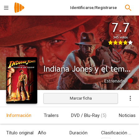
Identificarse/Registrarse
7.7
345 votos
Indiana Jones y el templo maldito
Estrenada
Marcar ficha
Información
Trailers
DVD / Blu-Ray
(5)
Noticias
Título original
Año
Duración
Clasificación por edades