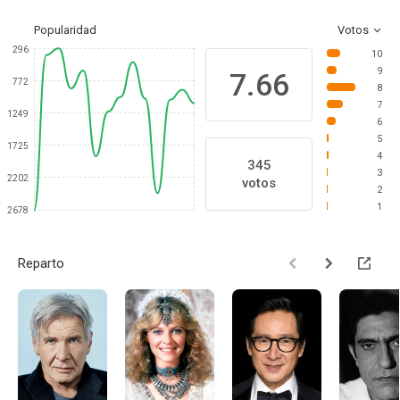
Popularidad
Votos
296
10
9
7.66
772
8
7
1249
6
5
1725
4
345
3
2202
votos
2
1
2678
Reparto