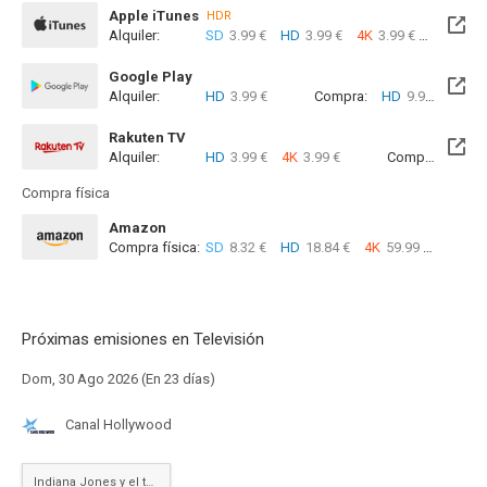
Apple iTunes
HDR
Alquiler:
SD
3.99 €
HD
3.99 €
4K
3.99 €
Com
Google Play
Alquiler:
HD
3.99 €
Compra:
HD
9.99 €
Rakuten TV
Alquiler:
HD
3.99 €
4K
3.99 €
Compra:
SD
5
Compra física
Amazon
Compra física:
SD
8.32 €
HD
18.84 €
4K
59.99 €
Próximas emisiones en Televisión
Dom, 30 Ago 2026 (En 23 días)
Canal Hollywood
Indiana Jones y el templo maldito