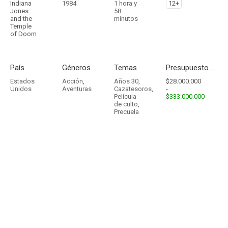
Indiana
1984
1 hora y
12+
Jones
58
and the
minutos
Temple
of Doom
País
Géneros
Temas
Presupuesto - Ingresos
Estados
Acción
,
Años 30
,
$28.000.000
Unidos
Aventuras
Cazatesoros
,
-
Película
$333.000.000
de culto
,
Precuela