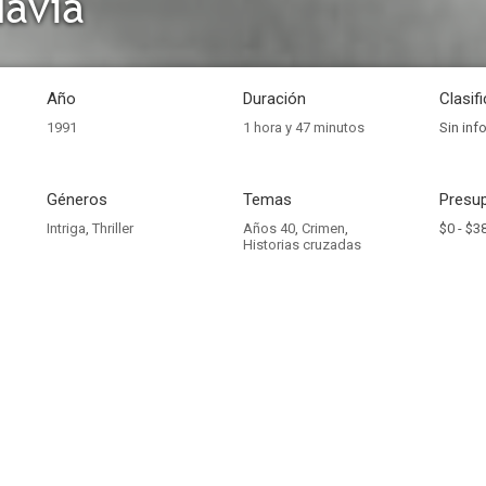
davía
Año
Duración
Clasif
1991
1 hora y 47 minutos
Sin inf
Géneros
Temas
Presup
Intriga
,
Thriller
Años 40
,
Crimen
,
$0 -
$38
Historias cruzadas