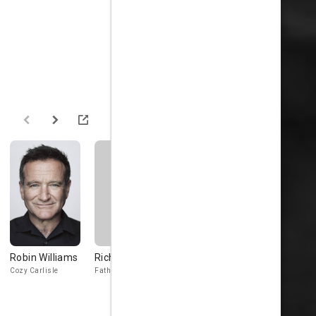
Robin Williams
Richard Easton
Jo Anderson
Hanna
Schygulla
Cozy Carlisle
Father Timothy
Sister Madeleine /
Starlet
Inga