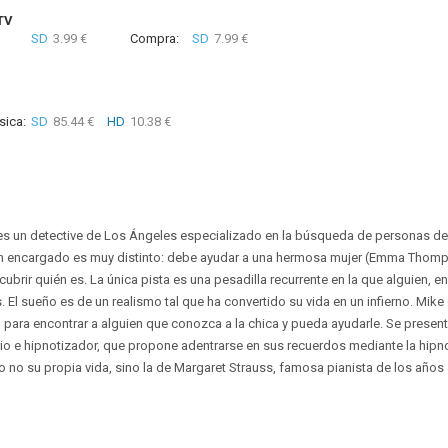
TV
SD
3.99 €
Compra:
SD
7.99 €
sica:
SD
85.44 €
HD
10.38 €
es un detective de Los Ángeles especializado en la búsqueda de personas de
han encargado es muy distinto: debe ayudar a una hermosa mujer (Emma Thomp
brir quién es. La única pista es una pesadilla recurrente en la que alguien, en
. El sueño es de un realismo tal que ha convertido su vida en un infierno. Mik
 para encontrar a alguien que conozca a la chica y pueda ayudarle. Se prese
rio e hipnotizador, que propone adentrarse en sus recuerdos mediante la hipn
o no su propia vida, sino la de Margaret Strauss, famosa pianista de los años