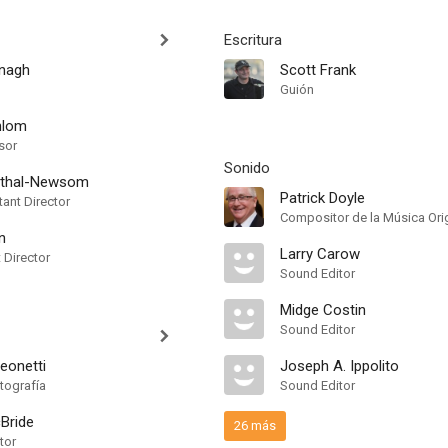
Escritura
anagh
Scott Frank
Guión
hlom
sor
Sonido
nthal-Newsom
Patrick Doyle
ant Director
Compositor de la Música Orig
n
Larry Carow
t Director
Sound Editor
Midge Costin
Sound Editor
eonetti
Joseph A. Ippolito
tografía
Sound Editor
Bride
26 más
tor