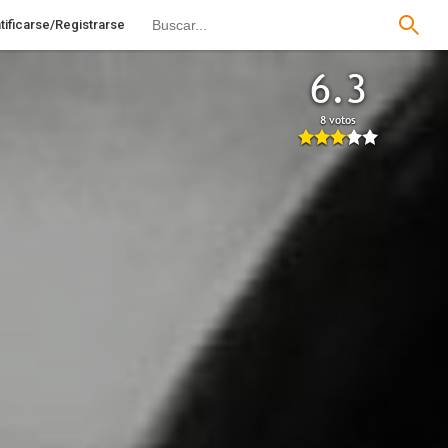
tificarse/Registrarse
6.3
8 votos