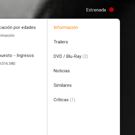
Estrenada
icación por edades
Información
ormación
Trailers
uesto - Ingresos
DVD / Blu-Ray
(2)
.016.380
Noticias
Similares
Críticas
(1)