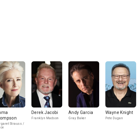
mma
Derek Jacobi
Andy Garcia
Wayne Knight
hompson
Franklyn Madson
Gray Baker
Pete Dugan
garet Strauss /
ace