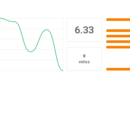
6.33
8
votos