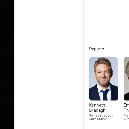
Reparto
Kenneth
E
Branagh
T
Roman Strauss /
Mar
Mike Church
Gr