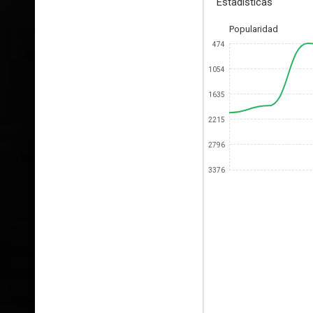
Estadísticas
Popularidad
474
1054
1635
2215
2796
3376