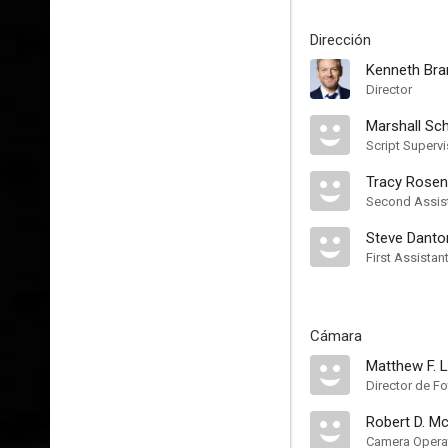
Dirección
Kenneth Br
Director
Marshall Sc
Script Supervi
Tracy Rose
Second Assist
Steve Danto
First Assistan
Cámara
Matthew F. L
Director de Fo
Robert D. Mc
Camera Opera