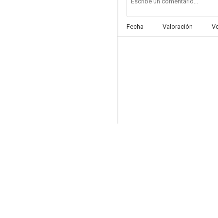
Fecha
Valoración
V
Confesiones de una compradora compulsiva
8.5
Cashmere Mafia
7.7