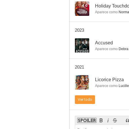
4.0
Holiday Touchdo
Aparece como
Norma
Ally McBeal
2023
7.1
6.8
Accused
Aparece como
Debra
2021
6.6
Licorice Pizza
Aparece como
Lucille
Niño rico
Ver todo
6.3