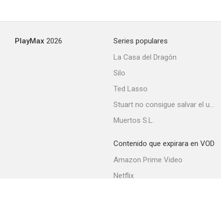
La familia Hogan (Valerie)
PlayMax
2026
Series populares
--
La Casa del Dragón
Silo
Ted Lasso
Stuart no consigue salvar el universo
Muertos S.L.
Contenido que expirara en VOD
Great Performances
Amazon Prime Video
Netflix
Filmin
Movistar+