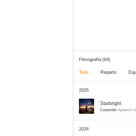
Boston Legal
8.2
Filmografía (64)
Todo
Reparto
Equ
2025
Unbreakable Kimmy Schmidt
7.9
--
Starbright
Carpenter
,
Aparece 
2024